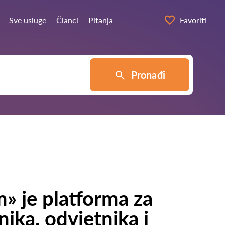
Sve usluge
Članci
Pitanja
Favoriti
Pronađi
» je platforma za
nika, odvjetnika i