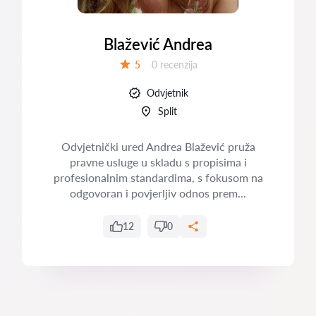
Blažević Andrea
Recenzija:
5
0 recenzija
Ocjena:
Odvjetnik
Split
Odvjetnički ured Andrea Blažević pruža
pravne usluge u skladu s propisima i
profesionalnim standardima, s fokusom na
odgovoran i povjerljiv odnos prem...
12
0