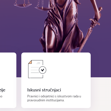
ije
Iskusni stručnjaci
mo
Pravnici i odvjetnici s iskustvom rada u
pravosudnim institucijama.