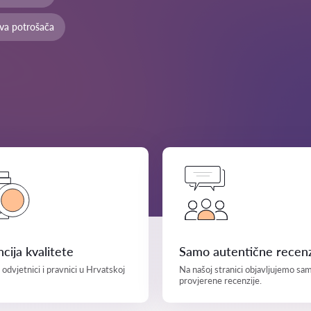
ava potrošača
cija kvalitete
Samo autentične recenz
i odvjetnici i pravnici u Hrvatskoj
Na našoj stranici objavljujemo sa
provjerene recenzije.