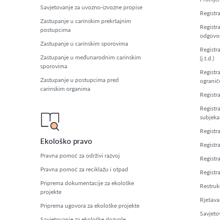
Savjetovanje za uvozno-izvozne propise
Registra
Zastupanje u carinskim prekršajnim
Registr
postupcima
odgovor
Zastupanje u carinskim sporovima
Registr
Zastupanje u međunarodnim carinskim
(j.t.d.)
sporovima
Registr
Zastupanje u postupcima pred
ogranič
carinskim organima
Registr
Registr
subjeka
Registra
Ekološko pravo
Registr
Pravna pomoć za održivi razvoj
Registr
Pravna pomoć za reciklažu i otpad
Registra
Priprema dokumentacije za ekološke
Restruk
projekte
Rješava
Priprema ugovora za ekološke projekte
Savjetov
Savjetovanje za ekološke dozvole