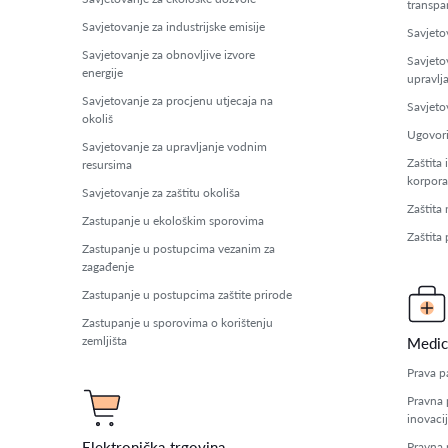
transpa
Savjetovanje za industrijske emisije
Savjetov
Savjetovanje za obnovljive izvore
Savjeto
energije
upravlj
Savjetovanje za procjenu utjecaja na
Savjeto
okoliš
Ugovori
Savjetovanje za upravljanje vodnim
Zaštita 
resursima
korpora
Savjetovanje za zaštitu okoliša
Zaštita
Zastupanje u ekološkim sporovima
Zaštita
Zastupanje u postupcima vezanim za
zagađenje
Zastupanje u postupcima zaštite prirode
Zastupanje u sporovima o korištenju
zemljišta
Medic
Prava p
Pravna 
inovaci
Elektronička trgovina
Pravna 