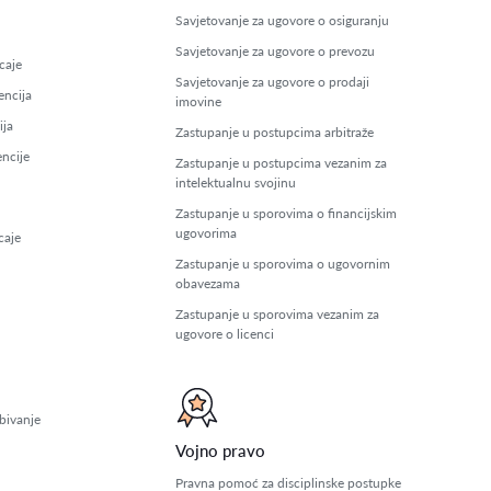
Savjetovanje za ugovore o osiguranju
Savjetovanje za ugovore o prevozu
caje
Savjetovanje za ugovore o prodaji
encija
imovine
ija
Zastupanje u postupcima arbitraže
encije
Zastupanje u postupcima vezanim za
intelektualnu svojinu
Zastupanje u sporovima o financijskim
ugovorima
caje
Zastupanje u sporovima o ugovornim
obavezama
Zastupanje u sporovima vezanim za
ugovore o licenci
bivanje
Vojno pravo
Pravna pomoć za disciplinske postupke