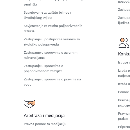
gospoda
zemljišta
Zastupa
Savjetovanje za zaštitu biljnog i
životinjskog svijeta
Zastupa
ljudima
Savjetovanje za zaštitu poljoprivrednih
resursa
Zastupanje u postupcima vezanim za
ekološku poljoprivredu
Zastupanje u sporovima o agrarnim
Konku
subvencijama
Istrage 
Zastupanje u sporovima o
Izrada p
poljoprivrednom zemljištu
natjeca
Zastupanje u sporovima o pravima na
Izrada u
vodu
Pomoć pr
Pravna 
pozicije
Pravna 
Arbitraža i medijacija
prakse
Pravna pomoć za medijaciju
Priprema