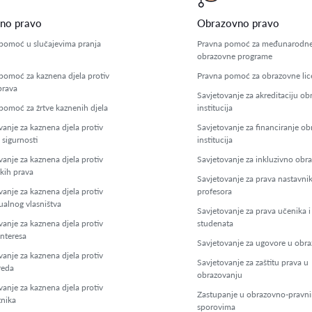
no pravo
Obrazovno pravo
pomoć u slučajevima pranja
Pravna pomoć za međunarodn
obrazovne programe
pomoć za kaznena djela protiv
Pravna pomoć za obrazovne li
prava
Savjetovanje za akreditaciju ob
pomoć za žrtve kaznenih djela
institucija
vanje za kaznena djela protiv
Savjetovanje za financiranje o
 sigurnosti
institucija
vanje za kaznena djela protiv
Savjetovanje za inkluzivno obr
kih prava
Savjetovanje za prava nastavnik
vanje za kaznena djela protiv
profesora
ualnog vlasništva
Savjetovanje za prava učenika i
vanje za kaznena djela protiv
studenata
interesa
Savjetovanje za ugovore u obr
vanje za kaznena djela protiv
Savjetovanje za zaštitu prava u
reda
obrazovanju
vanje za kaznena djela protiv
Zastupanje u obrazovno-pravn
tnika
sporovima