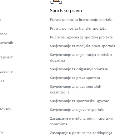
Sportsko pravo
e
Pravna pomoć za licenciranje sportaša
Pravna pomoć za transfer sportaša
cence
Priprema ugovora za sportske projekte
razovnih
Savjetovanje za medijska prava sportaša
Savjetovanje za organizaciju sportskih
brazovnih
događaja
Savjetovanje za osiguranje sportaša
azovanje
Savjetovanje za prava sportaša
a i
Savjetovanje za prava sportskih
organizacija
Savjetovanje za sponzorske ugovore
azovanju
Savjetovanje za ugovore sportaša
Zastupanje u međunarodnim sportskim
sporovima
im
Zastupanje u postupcima antidopinga