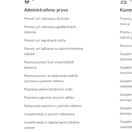
Administrativno pravo
Kazne
Pomoć pri izdavanju dozvola
Pravna 
novca
Pomoć pri izdavanju građevinskih
dozvola
Pravna 
radnih 
Pomoć pri registraciji obrta
Pravna 
Pomoć pri žalbama na administrativne
odluke
Savjeto
državne
Pravna pomoć kod urbanističkih
planova
Savjeto
imovins
Pravna pomoć za rješavanje radnih
sporova u javnom sektoru
Savjeto
intelekt
Priprema administrativnih tužbi
Savjeto
Priprema ugovora za javni sektor
javnog 
Rješavanje sporova u javnom sektoru
Savjeto
javnog 
Savjetovanje o javnim nabavama
Savjeto
Savjetovanje o regulacijama lokalne
malolje
uprave