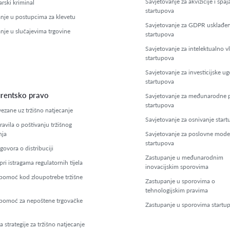
Savjetovanje za akvizicije i spaj
rski kriminal
startupova
nje u postupcima za klevetu
Savjetovanje za GDPR usklađe
nje u slučajevima trgovine
startupova
Savjetovanje za intelektualno v
startupova
Savjetovanje za investicijske u
startupova
rentsko pravo
Savjetovanje za međunarodne p
startupova
vezane uz tržišno natjecanje
Savjetovanje za osnivanje star
ravila o poštivanju tržišnog
nja
Savjetovanje za poslovne mode
startupova
govora o distribuciji
Zastupanje u međunarodnim
i istragama regulatornih tijela
inovacijskim sporovima
pomoć kod zloupotrebe tržišne
Zastupanje u sporovima o
tehnologijskim pravima
pomoć za nepoštene trgovačke
Zastupanje u sporovima startu
 strategije za tržišno natjecanje