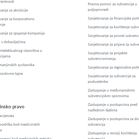
rentnosti
Pravna pomoć za subvencije u
poljoprivredi
anje za akvizicije
Savjetovanje za financijske poti
vanje za korporativno
anje
Savjetovanje za korištenje subv
vanje za spajanje kompanija
Savjetovanje za povrat subvenc
 s dobavljačima
Savjetovanje za prijave za subv
intelektualnog vlasništva u
Savjetovanje za projekte
cijama
subvencioniranja
 manjinskih suvlasnika
Savjetovanje za regionalne poti
 poslovne tajne
Savjetovanje za subvencije za
poduzetnike
Zastupanje u međunarodnim
subvencijskim sporovima
Zastupanje u postupcima pred
insko pravo
nadležnim tijelima
acijenata
Zastupanje u postupcima za do
podrška kod medicinskih
subvencija
ja
Zastupanje u reviziji korištenja
pomoć kod medicinskih grešaka
subvencija