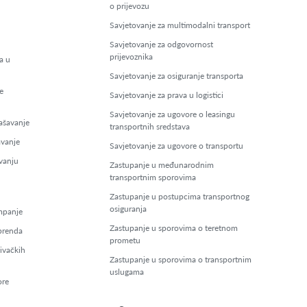
o prijevozu
Savjetovanje za multimodalni transport
Savjetovanje za odgovornost
prijevoznika
a u
Savjetovanje za osiguranje transporta
e
Savjetovanje za prava u logistici
Savjetovanje za ugovore o leasingu
ašavanje
transportnih sredstava
avanje
Savjetovanje za ugovore o transportu
vanju
Zastupanje u međunarodnim
transportnim sporovima
Zastupanje u postupcima transportnog
osiguranja
mpanje
Zastupanje u sporovima o teretnom
 brenda
prometu
šivačkih
Zastupanje u sporovima o transportnim
uslugama
ore