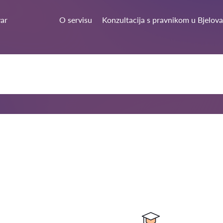
var
O servisu
Konzultacija s pravnikom u Bjelova