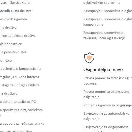
 vlasničke strukture
oglašivačkim sporovima
nternih akata društva
Zastupanje u sporovima o ogla
poslovnih ugovora
Zastupanje u sporovima o ogla
kampanjama
ija društva
Zastupanje u sporovima o
nost direktora društva
zavaravajućem oglašavanju
je podružnice
je predstavništva
ioničara
aposlenika u korporacijama
Osigurateljno pravo
regulacija sukoba interesa
Pravna pomoć za štete iz osigur
ugovora
usluge za udruge i zaklade
Pravna pomoć za zdravstveno
nje društava
osiguranje
a dokumentacije za IPO
Priprema ugovora za osiguranje
a sporazuma o zajedničkom
Savjetovanje za automobilsko
u
osiguranje
a ugovora između suvlasnika
Savjetovanje za odgovornost
e u strukturi društva