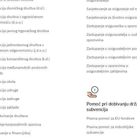
osiguravatelja
cija dioničkog društva (d.d.)
Savjetovanje za osiguranje od 
acija društva s ograničenom
Savjetovanje za životno osigura
nošću (d.o.o.)
Zastupanje osiguranika u spor
acija javnog trgovačkog društva
Zastupanje osiguravatelja u su
sporovima
acija jednostavnog društva s
Zastupanje u osigurateljnim p
enom odgovornošću (j.d.o.o.)
Zastupanje u osigurateljnim sp
acija komanditnog društva (k.d.)
Zastupanje u sporovima o
acija međunarodnih poslovnih
osigurateljnim zahtjevima
ta
cija obrta
acija udruge
acija zadruge
Pomoć pri dobivanju drž
cija zaklade
subvencija
turiranje društava
Pravna pomoć za EU fondove
nje korporativnih sporova
Pravna pomoć za industrijske
subvencije
anje o financijskoj