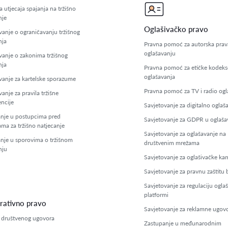
 utjecaja spajanja na tržišno
nje
Oglašivačko pravo
vanje o ograničavanju tržišnog
nja
Pravna pomoć za autorska prav
oglašavanju
vanje o zakonima tržišnog
nja
Pravna pomoć za etičke kodeks
oglašavanja
vanje za kartelske sporazume
Pravna pomoć za TV i radio ogl
anje za pravila tržišne
ncije
Savjetovanje za digitalno oglaš
nje u postupcima pred
Savjetovanje za GDPR u oglaša
ama za tržišno natjecanje
Savjetovanje za oglašavanje na
nje u sporovima o tržišnom
društvenim mrežama
nju
Savjetovanje za oglašivačke ka
Savjetovanje za pravnu zaštitu
Savjetovanje za regulaciju ogla
platformi
rativno pravo
Savjetovanje za reklamne ugov
 društvenog ugovora
Zastupanje u međunarodnim