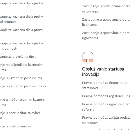
vanje za kaznena djela protiv
Zastupanje u postupcima obra
osiguranja
vanje za kaznena djela protiv
Zastupanje u sporovima o obr
sti prometa
licencama
vanje za kaznena djela protiv
Zastupanje u sporovima o obr
e
ugovorima
vanje za kaznena djela protiv
 i sigurnosti
anje za prekršajna djela
nje maloljetnika u kaznenim
Obsluživanje startupa i
cima
inovacija
nje u kaznenim postupcima
Pravna pomoć za financiranje
nje u kaznenim postupcima za
startupova
Pravna pomoć za registraciju p
anje u međunarodnim kaznenim
Pravna pomoć za ugovore o raz
cima
softvera
nje u postupcima za cyber
Pravna pomoć za zaštitu podat
st
startupova
nje u postupcima za