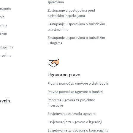
sporovima
nezgode
Zastupanje u postupcima pred
turističkim inspekcijama
nje
Zastupanje u sporovima o turističkim
ovima
aranžmanima
dskim
Zastupanje u sporovima o turističkim
uslugama
ostupcima
orovima
Ugovorno pravo
Pravna pomoć za ugovore o distribuciji
Pravna pomoć za ugovore o franšizi
Priprema ugovora za projektne
avnih
investicije
Savjetovanje za izradu ugovora
Savjetovanje za ugovore o izgradnji
Savjetovanje za ugovore o koncesijama