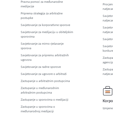
Pravna pomoć za međunarodne
Procjena
medijacije
natjeca
Priprema strategija za arbitražne
Savjeto
postupke
natjeca
Savjetovanje za korporativne sporove
Savjeto
Savjetovanje za medijaciju u obiteljskim
natjeca
sporovima
Savjeto
Savjetovanje za mirno rješavanje
Savjetov
sporova
konkure
Savjetovanje za pripremu arbitražnih
Zastupa
ugovora
agencij
Savjetovanje za radne sporove
Zastupa
Savjetovanje za ugovore o arbitraži
natjeca
Zastupanje u arbitražnim postupcima
Zastupanje u međunarodnim
arbitražnim postupcima
Zastupanje u sporovima o medijaciji
Korpo
Zastupanje u sporovima o
Izmjene
međunarodnoj medijaciji