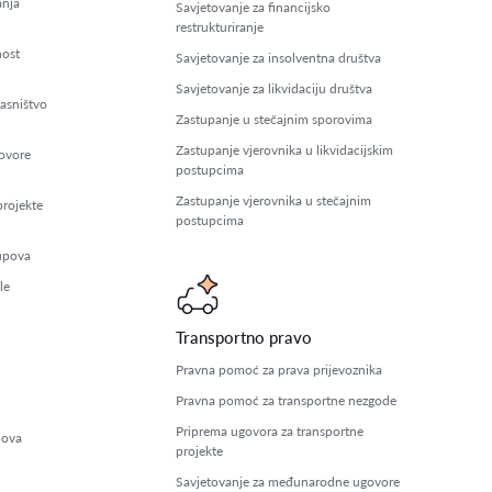
anja
Savjetovanje za financijsko
restrukturiranje
nost
Savjetovanje za insolventna društva
Savjetovanje za likvidaciju društva
lasništvo
Zastupanje u stečajnim sporovima
Zastupanje vjerovnika u likvidacijskim
govore
postupcima
Zastupanje vjerovnika u stečajnim
rojekte
postupcima
tupova
le
Transportno pravo
Pravna pomoć za prava prijevoznika
Pravna pomoć za transportne nezgode
Priprema ugovora za transportne
pova
projekte
Savjetovanje za međunarodne ugovore