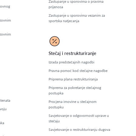
Zastupanje u sporovima o pravima
zovnog
prijenosa
Zastupanje u sporovima vezanim za
azovnim
sportska natjecanja
azovnim
Stečaj i restrukturiranje
Izrada predstečajnih nagodbi
Pravna pomoć kod stečajne nagodbe
Priprema plana restrukturiranja
Priprema za pokretanje stečajnog
postupka
atenata
Procjena imovine u stečajnom
postupku
voju
Savjetovanje o odgovornosti uprave u
stečaju
aka
Savjetovanje o restrukturiranju dugova