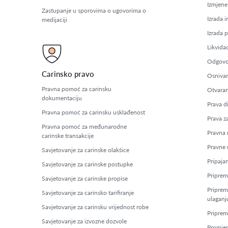
Izmjene
Zastupanje u sporovima o ugovorima o
Izrada i
medijaciji
Izrada 
Likvidac
Odgovor
Carinsko pravo
Osnivan
Pravna pomoć za carinsku
Otvaran
dokumentaciju
Prava d
Pravna pomoć za carinsku usklađenost
Prava z
Pravna pomoć za međunarodne
Pravna 
carinske transakcije
Pravne 
Savjetovanje za carinske olakšice
Pripaja
Savjetovanje za carinske postupke
Priprem
Savjetovanje za carinske propise
Priprem
Savjetovanje za carinsko tarifiranje
ulaganj
Savjetovanje za carinsku vrijednost robe
Priprem
Savjetovanje za izvozne dozvole
Promjen