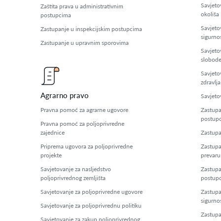
Savjeto
Zaštita prava u administrativnim
okoliša
postupcima
Savjeto
Zastupanje u inspekcijskim postupcima
sigurno
Zastupanje u upravnim sporovima
Savjeto
slobod
Savjeto
zdravlja
Agrarno pravo
Savjetov
Pravna pomoć za agrarne ugovore
Zastupa
postup
Pravna pomoć za poljoprivredne
zajednice
Zastupa
Priprema ugovora za poljoprivredne
Zastupa
projekte
prevaru
Savjetovanje za nasljedstvo
Zastup
poljoprivrednog zemljišta
postup
Savjetovanje za poljoprivredne ugovore
Zastupa
sigurno
Savjetovanje za poljoprivrednu politiku
Zastupa
Savjetovanje za zakup poljoprivrednog