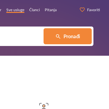
r
Sve usluge
Članci
Pitanja
Favoriti
Pronađi