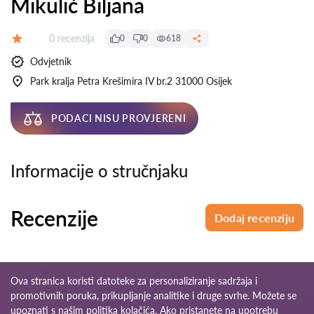
Mikulić Biljana
Recenzija:
0 recenzija
0
0
618
Ocjena:
Odvjetnik
Park kralja Petra Krešimira IV br.2 31000 Osijek
PODACI NISU PROVJERENI
Informacije o stručnjaku
Recenzije
Dodaj recenziju
Ova stranica koristi datoteke za personaliziranje sadržaja i
promotivnih poruka, prikupljanje analitike i druge svrhe. Možete se
upoznati s našim
politika kolačića
. Ako pristanete na upotrebu