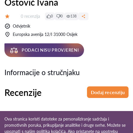
Ostović Ivana
Recenzija:
0 recenzija
0
0
138
Ocjena:
Odvjetnik
Europska avenija 12/I 31000 Osijek
PODACI NISU PROVJERENI
Informacije o stručnjaku
Recenzije
Dodaj recenziju
Ova stranica koristi datoteke za personaliziranje sadržaja i
promotivnih poruka, prikupljanje analitike i druge svrhe. Možete se
upoznati s našim
politika kolačića
. Ako pristanete na upotrebu