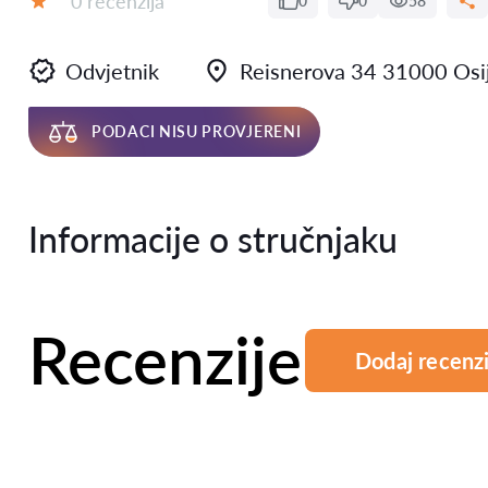
0 recenzija
0
0
58
Ocjena:
Odvjetnik
Reisnerova 34 31000 Osi
PODACI NISU PROVJERENI
Informacije o stručnjaku
Recenzije
Dodaj recenzi