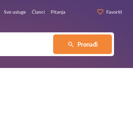
Sve usluge
Članci
Pitanja
Favoriti
Pronađi