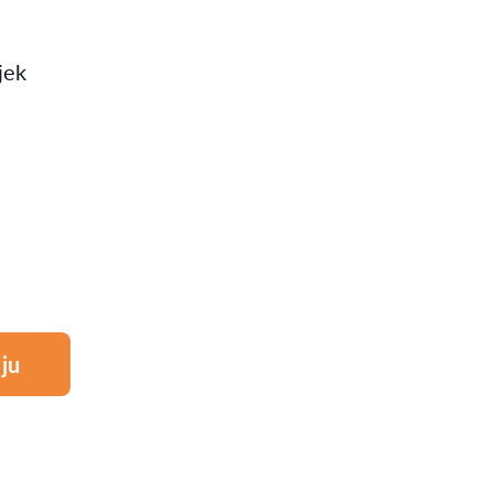
jek
ju