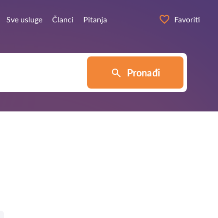
Sve usluge
Članci
Pitanja
Favoriti
Pronađi