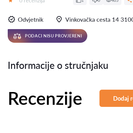
0 recenzija
1
0
405
Ocjena:
Odvjetnik
Vinkovačka cesta 14 310
PODACI NISU PROVJERENI
Informacije o stručnjaku
Recenzije
Dodaj r