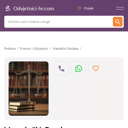
Natrag
Odvjetnici-hr.com
Osijek
Početna
Pravnici i Odvjetnici
Vrandečić Gordana