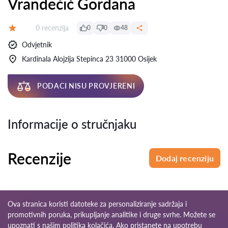
Vrandečić Gordana
Recenzija:
0 recenzija
0
0
48
Ocjena:
Odvjetnik
Kardinala Alojzija Stepinca 23 31000 Osijek
PODACI NISU PROVJERENI
Informacije o stručnjaku
Recenzije
Dodaj recenziju
Ova stranica koristi datoteke za personaliziranje sadržaja i
promotivnih poruka, prikupljanje analitike i druge svrhe. Možete se
upoznati s našim
politika kolačića
. Ako pristanete na upotrebu