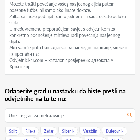
Možete tražiti povećanje vašeg nasljednog dijela putem
posebne tužbe, ali samo ako imate dokaze.
Žalba se može podnijeti samo jednom – i sada čekate odluku
suda.
U međuvremenu preporučujem savjet s odvjetnikom za
konkretno podnošenje zahtjeva radi povećanja nasljednog
dijela.
Ako vam je potreban адвокат за наследне парнице, можете
га пронаћи на:
Odvjetnici-hr.com – каталог провјерених адвоката у
Хрватској.
Odaberite grad u nastavku da biste prešli na
odvjetnike na tu temu:
Split
Rijeka
Zadar
Šibenik
Varaždin
Dubrovnik