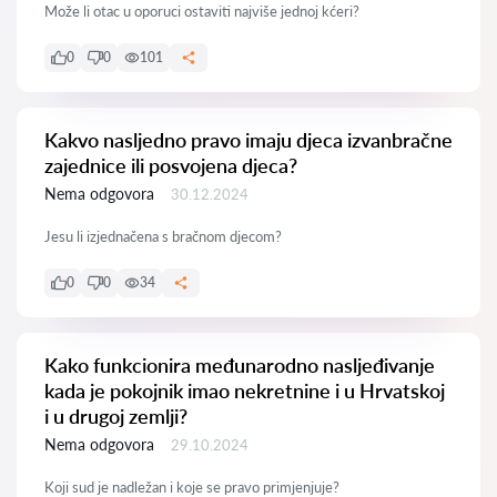
Može li otac u oporuci ostaviti najviše jednoj kćeri?
0
0
101
Kakvo nasljedno pravo imaju djeca izvanbračne
zajednice ili posvojena djeca?
Nema odgovora
30.12.2024
Jesu li izjednačena s bračnom djecom?
0
0
34
Kako funkcionira međunarodno nasljeđivanje
kada je pokojnik imao nekretnine i u Hrvatskoj
i u drugoj zemlji?
Nema odgovora
29.10.2024
Koji sud je nadležan i koje se pravo primjenjuje?