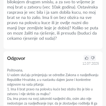
bilokojem drugom smislu, a za svo to vrijeme je
moj brat u zatvoru (vec 10ak godina). Ostavinska
rasprava je vec bila i ja sam dobila kucu, no moj
brat se na to zalio. Ima li on bez obzira na sve
pravo na polovicu kuce ili je ovdje nuzni dio
manji (npr zemljiste koje je dobio)? Koliko se puta
on moze žaliti na rješenje, ili presudu (buduci da
cekamo rjesenje od suda)?
Odgovor
12.07.2025
Poštovana,
U vašem slučaju primjenjuju se odredbe Zakona o nasljeđivanju
Republike Hrvatske, a u nastavku dajem jasne i konkretne
odgovore na vaša pitanja:
1. Ima li brat pravo na polovicu kuće bez obzira što je bio u
zatvoru i nije skrbio za majku?
Da, ima pravo na svoj zakonski nasljedni dio, osim ako nije
nedostojan za nasljeđivanje (npr. da je zlostavljao roditelja ili ga