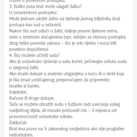
tražite u posebnom postupku.
3. Koliko puta brat može ulagati žalbu?
U ostavinskom postupku:
Može jednom uložiti žalbu na rješenje javnog bilježnika (koji
postupa kao sud u ostavini).
Nakon što sud odluči o žalbi, daljnje pravne lijekove nema,
osim u iznimnim slučajevima (npr. zahtjev za obnovu postupka
zbog teške povrede zakona – što je vrlo rijetko i mora biti
posebno dopušteno).
4. Što možete učiniti sada?
Ako je ostavinsko rješenje u vašu korist, pričekajte odluku suda
o njegovoj žalbi.
Ako imate dokaze o znatnim ulaganjima u kuću ili o skrbi koja
je išla iznad uobičajenog, preporučujem da pripremite:
Izvatke iz banke,
Svjedoke,
Račune ili druge dokaze.
Tada se možete obratiti sudu s tužbom radi uvećanja vašeg
nasljednog dijela, ali morate poštovati rok – 3 mjeseca od
pravomoćnosti ostavinske odluke.
Zaključak
Brat ima pravo na ½ zakonskog nasljedstva ako nije proglašen
nedostojnim.