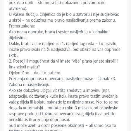
pokušao ubiti – što mora biti dokazano i pravomoćno
utvrđeno).
U vašem slučaju, činjenica da je bio u zatvoru i nije sudjelovao
u skrbi – ne oduzima mu pravo nasljeđivanja prema zakonu.
Prema zakonu:
Ako nema oporuke, braća i sestre nasljeđuju u jednakim
dijelovima.
Dakle, brat i vi ste nasljednici 1. nasljednog reda – i u pravilu
imate pravo svaki na ½ nasljedstva, bez obzira na vaš doprinos
skrbi.
2. Postoji li mogućnost da vi imate “više” prava jer ste skrbili i
financirali majku?
Djelomično – da, i to putem:
Priznanja doprinosa u uvećanju nasljedne mase – članak 73.
Zakona o nasljeđivanju:
Ako ste dokazivo ulagali vlastita sredstva u imovinu (npr.
adaptacije, održavanje kuće itd.), imate pravo tražiti uvećanje
vašeg dijela ili isplatu naknade iz nasljedne mase. No, to se ne
događa automatski – morate u roku 3 mjeseca od ostavinske
rasprave podnijeti tužbu za uvećanje svog dijela (tzv. petitio
hereditatis ili priznanje doprinosa).
Sud može uzeti u obzir posebne okolnosti – ali samo ako to