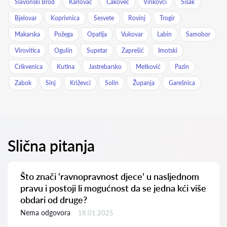
Slavonski Brod
Karlovac
Čakovec
Vinkovci
Sisak
Bjelovar
Koprivnica
Sesvete
Rovinj
Trogir
Makarska
Požega
Opatija
Vukovar
Labin
Samobor
Virovitica
Ogulin
Supetar
Zaprešić
Imotski
Crikvenica
Kutina
Jastrebarsko
Metković
Pazin
Zabok
Sinj
Križevci
Solin
Županja
Garešnica
Slična pitanja
Što znači ‘ravnopravnost djece’ u nasljednom
pravu i postoji li mogućnost da se jedna kći više
obdari od druge?
Nema odgovora
18.01.2025