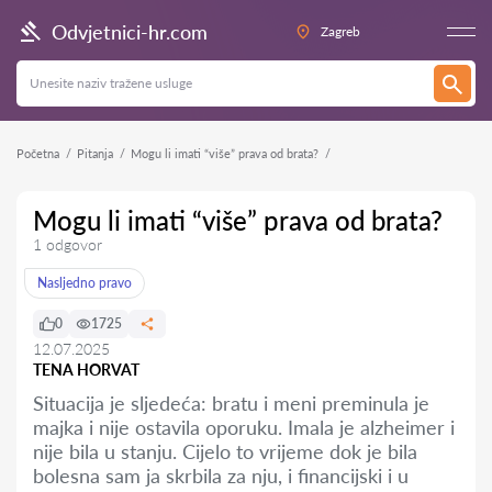
Odvjetnici-hr.com
Zagreb
Početna
Pitanja
Mogu li imati “više” prava od brata?
Mogu li imati “više” prava od brata?
1 odgovor
Nasljedno pravo
0
1725
12.07.2025
TENA HORVAT
Situacija je sljedeća: bratu i meni preminula je
majka i nije ostavila oporuku. Imala je alzheimer i
nije bila u stanju. Cijelo to vrijeme dok je bila
bolesna sam ja skrbila za nju, i financijski i u