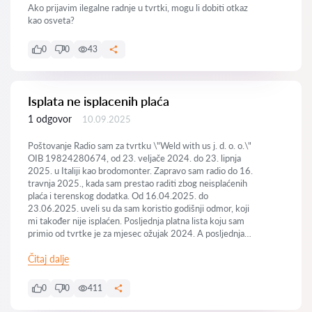
Ako prijavim ilegalne radnje u tvrtki, mogu li dobiti otkaz
kao osveta?
0
0
43
Isplata ne isplacenih plaća
1 odgovor
10.09.2025
Poštovanje Radio sam za tvrtku \"Weld with us j. d. o. o.\"
OIB 19824280674, od 23. veljače 2024. do 23. lipnja
2025. u Italiji kao brodomonter. Zapravo sam radio do 16.
travnja 2025., kada sam prestao raditi zbog neisplaćenih
plaća i terenskog dodatka. Od 16.04.2025. do
23.06.2025. uveli su da sam koristio godišnji odmor, koji
mi također nije isplaćen. Posljednja platna lista koju sam
primio od tvrtke je za mjesec ožujak 2024. A posljednja
uplata u banci koja je zadržana kao plaća bila je za mjesec
listopad 2024. Nakon toga su bile uplate koje su zadržane
Čitaj dalje
kao predujmovi koji pokrivaju plaću do siječnja 2025.
Pokušao sam kontaktirati tvrtku, ali bezuspješno.
0
0
411
Mađarski sam državljanin i imam A1 obrazac. Zanima me
isplati li se tužiti tvrtku da bih dobio zaostale plaće?