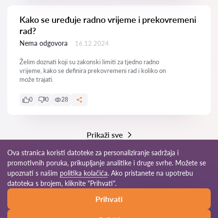
Kako se uređuje radno vrijeme i prekovremeni
rad?
Nema odgovora
16.12.2024
Želim doznati koji su zakonski limiti za tjedno radno
vrijeme, kako se definira prekovremeni rad i koliko on
može trajati.
0
0
28
Prikaži sve
Ova stranica koristi datoteke za personaliziranje sadržaja i
promotivnih poruka, prikupljanje analitike i druge svrhe. Možete se
upoznati s našim
politika kolačića
. Ako pristanete na upotrebu
© 2026 Odvjetnici-hr.com
datoteka s brojem, kliknite "Prihvati".
Prihvati
Uvjeti korištenja
Mapa stranice
Naša mreža širom svijeta