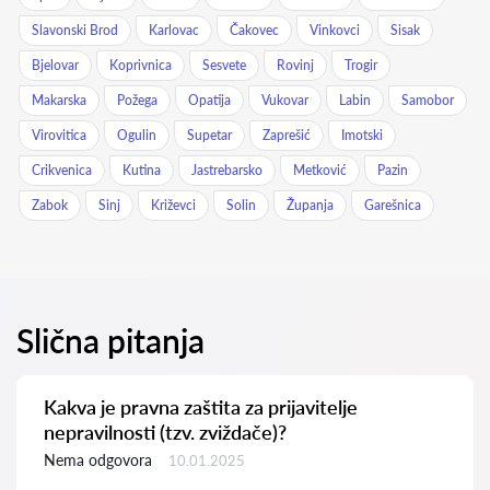
Slavonski Brod
Karlovac
Čakovec
Vinkovci
Sisak
Bjelovar
Koprivnica
Sesvete
Rovinj
Trogir
Makarska
Požega
Opatija
Vukovar
Labin
Samobor
Virovitica
Ogulin
Supetar
Zaprešić
Imotski
Crikvenica
Kutina
Jastrebarsko
Metković
Pazin
Zabok
Sinj
Križevci
Solin
Županja
Garešnica
Slična pitanja
Kakva je pravna zaštita za prijavitelje
nepravilnosti (tzv. zviždače)?
Nema odgovora
10.01.2025