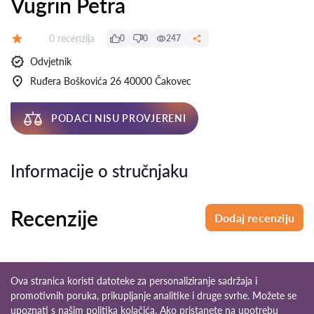
Vugrin Petra
Recenzija:
0 recenzija
0
0
247
Ocjena:
Odvjetnik
Ruđera Boškovića 26 40000 Čakovec
PODACI NISU PROVJERENI
Informacije o stručnjaku
Recenzije
Dodaj recenziju
Ova stranica koristi datoteke za personaliziranje sadržaja i
promotivnih poruka, prikupljanje analitike i druge svrhe. Možete se
upoznati s našim
politika kolačića
. Ako pristanete na upotrebu