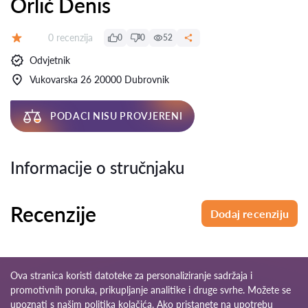
Orlić Denis
Recenzija:
0 recenzija
0
0
52
Ocjena:
Odvjetnik
Vukovarska 26 20000 Dubrovnik
PODACI NISU PROVJERENI
Informacije o stručnjaku
Recenzije
Dodaj recenziju
Ova stranica koristi datoteke za personaliziranje sadržaja i
promotivnih poruka, prikupljanje analitike i druge svrhe. Možete se
upoznati s našim
politika kolačića
. Ako pristanete na upotrebu