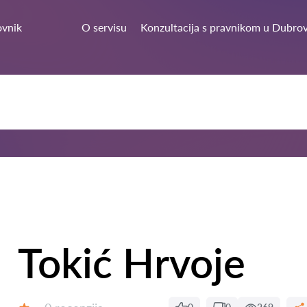
vnik
O servisu
Konzultacija s pravnikom u Dubro
Tokić Hrvoje
Recenzija: