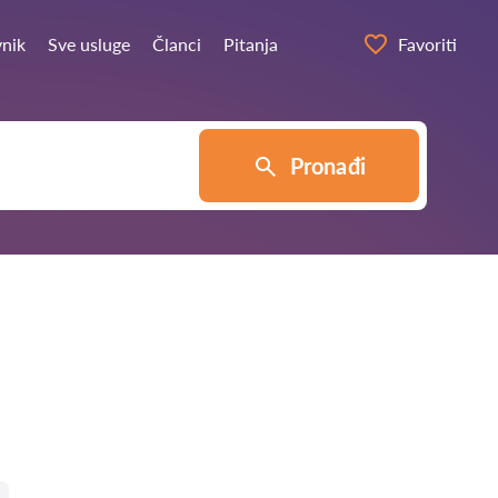
vnik
Sve usluge
Članci
Pitanja
Favoriti
Pronađi