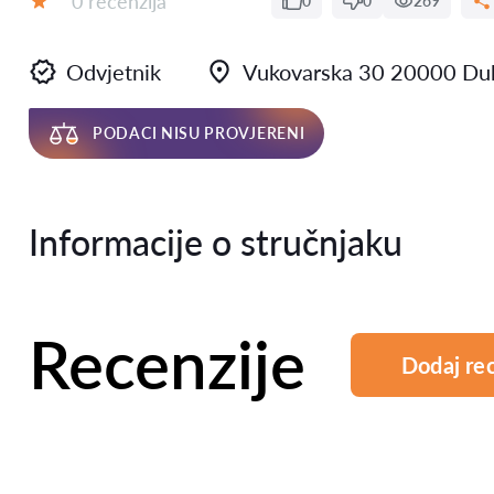
0 recenzija
0
0
269
Ocjena:
Odvjetnik
Vukovarska 30 20000 Du
PODACI NISU PROVJERENI
Informacije o stručnjaku
Recenzije
Dodaj rec