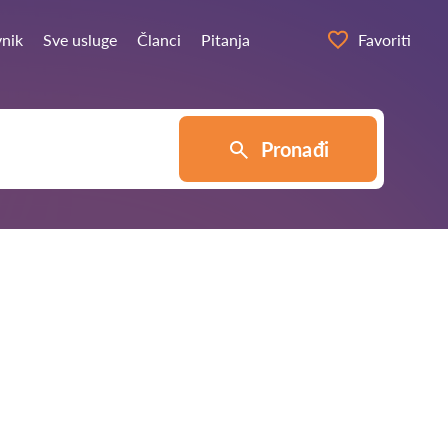
vnik
Sve usluge
Članci
Pitanja
Favoriti
Pronađi