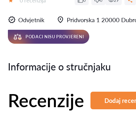
0 recenzija
0
0
29
Ocjena:
Odvjetnik
Pridvorska 1 20000 Dubr
PODACI NISU PROVJERENI
Informacije o stručnjaku
Recenzije
Dodaj recen