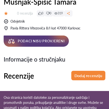
Mušnjak-Špišić Tamara
Recenzija:
0 recenzija
0
0
319
Ocjena:
Odvjetnik
Pavla Rittera Vitezovića 8/I kat 47000 Karlovac
PODACI NISU PROVJERENI
Informacije o stručnjaku
Recenzije
Dodaj recenziju
Ova stranica koristi datoteke za personaliziranje sadržaja i
promotivnih poruka, prikupljanje analitike i druge svrhe. Možete se
upoznati s našim
politika kolačića
. Ako pristanete na upotrebu