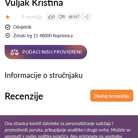
Vuljak Kristina
Recenzija:
0 recenzija
0
0
167
Ocjena:
Odvjetnik
Zrinski trg 11 48000 Koprivnica
PODACI NISU PROVJERENI
Informacije o stručnjaku
Recenzije
Dodaj recenziju
Ova stranica koristi datoteke za personaliziranje sadržaja i
promotivnih poruka, prikupljanje analitike i druge svrhe. Možete se
upoznati s našim
politika kolačića
. Ako pristanete na upotrebu