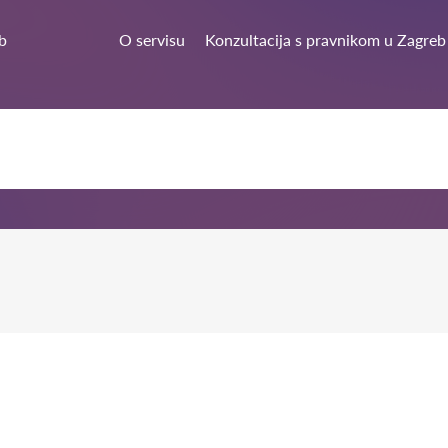
b
O servisu
Konzultacija s pravnikom u Zagreb