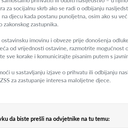
mostalno prihvatiti ili odbiti nasljedstvo – u njihov
 za socijalnu skrb ako se radi o odbijanju nasljedst
 na djecu kada postanu punoljetna, osim ako su već 
ko zakonskog zastupnika.
u ostavinsku imovinu i obveze prije donošenja odluk
veća od vrijednosti ostavine, razmotrite mogućnost o
 sve korake i komunicirajte pisanim putem s javnim
ći u sastavljanju izjave o prihvatu ili odbijanju nasl
ZSS za zastupanje interesa maloljetne djece.
ku da biste prešli na odvjetnike na tu temu: