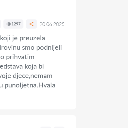
20.06.2025
1297
koji je preuzela
irovinu smo podnijeli
ko prihvatim
edstava koja bi
dvoje djece,nemam
nu punoljetna.Hvala