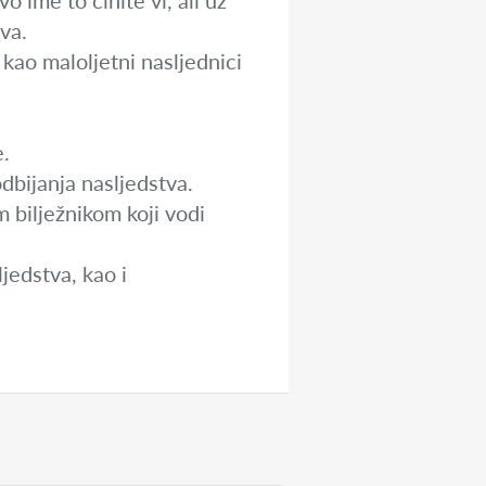
o ime to činite vi, ali uz
va.
kao maloljetni nasljednici
e.
dbijanja nasljedstva.
 bilježnikom koji vodi
jedstva, kao i