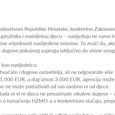
odavstvom Republike Hrvatske, konkretno Zakonom 
supružnika i maloljetnu djecu – nasljeđuju ne samo 
sine vrijednosti naslijeđene imovine. To znači da, ako
 dugove pokojnog supruga isključivo do visine onoga š
 kao nasljednicu:
hvaćate i dugove ostavitelja, ali ne odgovarate više 
 1.000 EUR, a dug iznosi 3.000 EUR, agencija može 
se ne može potraživati od vas osobno ni od djece.
tada ni vi ni djeca ne preuzimate nikakve dugove – a
sno o tumačenju HZMO-a u konkretnom slučaju, pre