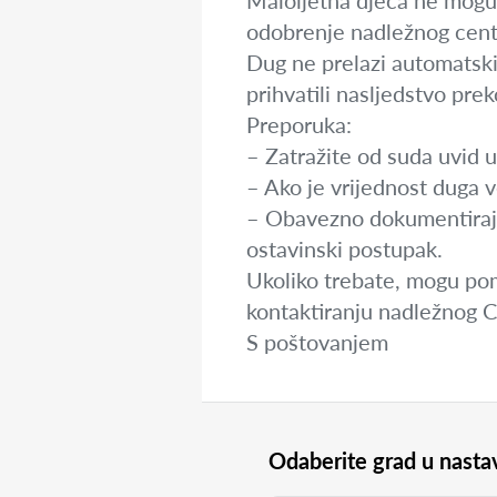
Maloljetna djeca ne mogu sa
odobrenje nadležnog centra
Dug ne prelazi automatski
prihvatili nasljedstvo pre
Preporuka:
– Zatražite od suda uvid 
– Ako je vrijednost duga 
– Obavezno dokumentirajte
ostavinski postupak.
Ukoliko trebate, mogu pomo
kontaktiranju nadležnog C
S poštovanjem
Odaberite grad u nastav