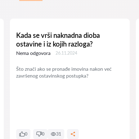
Kada se vrši naknadna dioba
ostavine i iz kojih razloga?
Nema odgovora
26.11.2024
Što znači ako se pronađe imovina nakon već
završenog ostavinskog postupka?
0
0
31