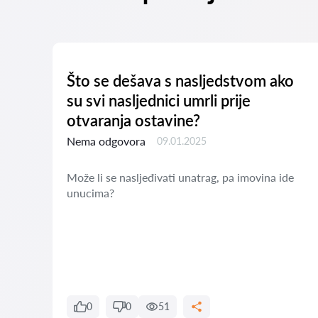
Što se dešava s nasljedstvom ako
a?
su svi nasljednici umrli prije
otvaranja ostavine?
Nema odgovora
09.01.2025
Može li se nasljeđivati unatrag, pa imovina ide
unucima?
0
0
51