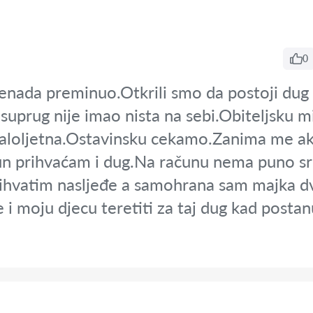
0
enada preminuo.Otkrili smo da postoji dug 
suprug nije imao nista na sebi.Obiteljsku m
 maloljetna.Ostavinsku cekamo.Zanima me a
ačun prihvaćam i dug.Na računu nema puno sr
prihvatim nasljeđe a samohrana sam majka 
e i moju djecu teretiti za taj dug kad posta