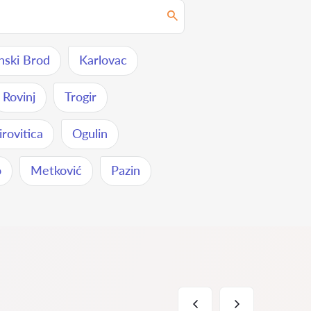
nski Brod
Karlovac
Rovinj
Trogir
irovitica
Ogulin
o
Metković
Pazin