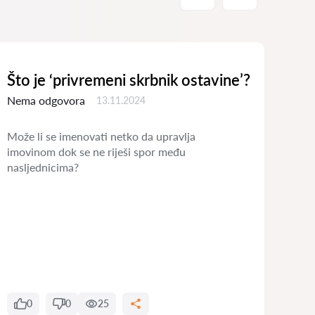
Što je ‘privremeni skrbnik ostavine’?
Koj
sim
Nema odgovora
13.11.2024
jav
Može li se imenovati netko da upravlja
Nem
imovinom dok se ne riješi spor među
nasljednicima?
Radi 
0
0
25