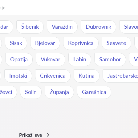
dar
Šibenik
Varaždin
Dubrovnik
Slavo
Sisak
Bjelovar
Koprivnica
Sesvete
Opatija
Vukovar
Labin
Samobor
V
Imotski
Crikvenica
Kutina
Jastrebarsk
ževci
Solin
Županja
Garešnica
Prikaži sve