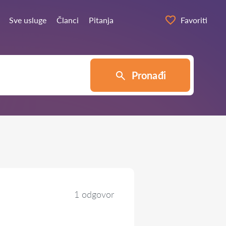
Sve usluge
Članci
Pitanja
Favoriti
Pronađi
1 odgovor