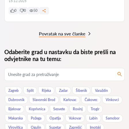
15.12.2025
0
0
50
Povratak na sve članke
Odaberite grad u nastavku da biste prešli na
odvjetnike na tu temu:
Zagreb
Split
Rijeka
Zadar
Šibenik
Varaždin
Dubrovnik
Slavonski Brod
Karlovac
Čakovec
Vinkovci
Bjelovar
Koprivnica
Sesvete
Rovinj
Trogir
Makarska
Požega
Opatija
Vukovar
Labin
Samobor
Virovitica
Ogulin
Supetar
Zaprešić
Imotski