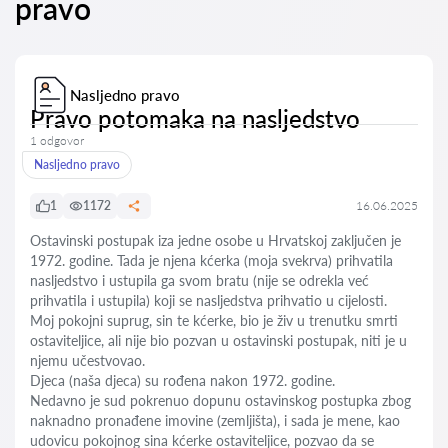
pravo
Nasljedno pravo
Pravo potomaka na nasljedstvo
1 odgovor
Nasljedno pravo
1
1172
16.06.2025
Ostavinski postupak iza jedne osobe u Hrvatskoj zaključen je
1972. godine. Tada je njena kćerka (moja svekrva) prihvatila
nasljedstvo i ustupila ga svom bratu (nije se odrekla već
prihvatila i ustupila) koji se nasljedstva prihvatio u cijelosti.
Moj pokojni suprug, sin te kćerke, bio je živ u trenutku smrti
ostaviteljice, ali nije bio pozvan u ostavinski postupak, niti je u
njemu učestvovao.
Djeca (naša djeca) su rođena nakon 1972. godine.
Nedavno je sud pokrenuo dopunu ostavinskog postupka zbog
naknadno pronađene imovine (zemljišta), i sada je mene, kao
udovicu pokojnog sina kćerke ostaviteljice, pozvao da se