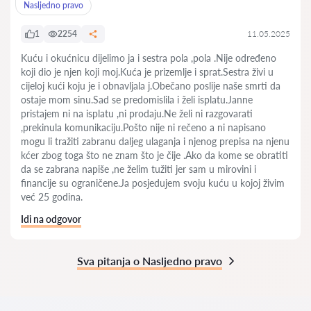
Nasljedno pravo
1
2254
11.05.2025
Kuću i okućnicu dijelimo ja i sestra pola ,pola .Nije određeno
koji dio je njen koji moj.Kuća je prizemlje i sprat.Sestra živi u
cijeloj kući koju je i obnavljala j.Obečano poslije naše smrti da
ostaje mom sinu.Sad se predomislila i želi isplatu.Janne
pristajem ni na isplatu ,ni prodaju.Ne želi ni razgovarati
,prekinula komunikaciju.Pošto nije ni rečeno a ni napisano
mogu li tražiti zabranu daljeg ulaganja i njenog prepisa na njenu
kćer zbog toga što ne znam što je čije .Ako da kome se obratiti
da se zabrana napiše ,ne želim tužiti jer sam u mirovini i
financije su ograničene.Ja posjedujem svoju kuću u kojoj živim
već 25 godina.
Idi na odgovor
Sva pitanja o Nasljedno pravo