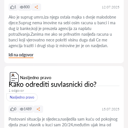
1
800
12.07.2025
Ako je suprug umro,iza njega ostala majka s dvoje malodobne
djece.Suprug nema imovine na sebi osim racuna u banci i ma
dug iz banke,koji je preuzela agencija za naplatu
potraživanja.Zanima me ako se prihvatim nasljeđa racuna u
banci koji vjerovatno nece pokriti visinu duga dali Ce me
agencija traziti i drugi stup iz mirovine jer je on nasljedan.
Idi na odgovor
Nasljedno pravo
Kako odrediti suvlasnicki dio?
1 odgovor
Nasljedno pravo
0
1489
15.07.2025
Postovani situacija je sljedeca,nasljedila sam kuću od pokojnog
djeda znaci vlasnik u kuci sam 20/24,međutim ujak ima od