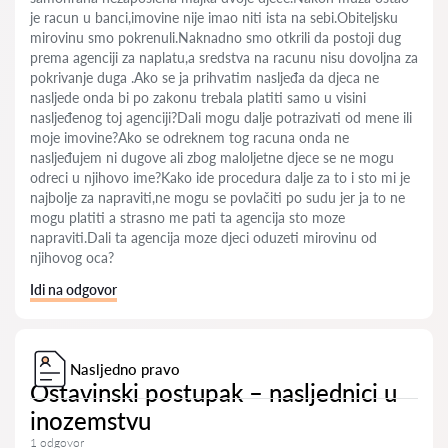
je racun u banci,imovine nije imao niti ista na sebi.Obiteljsku
mirovinu smo pokrenuli.Naknadno smo otkrili da postoji dug
prema agenciji za naplatu,a sredstva na racunu nisu dovoljna za
pokrivanje duga .Ako se ja prihvatim nasljeđa da djeca ne
nasljede onda bi po zakonu trebala platiti samo u visini
nasljeđenog toj agenciji?Dali mogu dalje potrazivati od mene ili
moje imovine?Ako se odreknem tog racuna onda ne
nasljeđujem ni dugove ali zbog maloljetne djece se ne mogu
odreci u njihovo ime?Kako ide procedura dalje za to i sto mi je
najbolje za napraviti,ne mogu se povlačiti po sudu jer ja to ne
mogu platiti a strasno me pati ta agencija sto moze
napraviti.Dali ta agencija moze djeci oduzeti mirovinu od
njihovog oca?
Idi na odgovor
Nasljedno pravo
Ostavinski postupak – nasljednici u
inozemstvu
1 odgovor