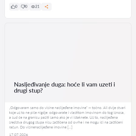
0
0
21
Nasljeđivanje duga: hoće li vam uzeti i
drugi stup?
„Odgovaram samo do visine naslijeđene imovine“ — točno. Ali dvije stvari
koje uz to ne piše nigdje: odgovarate i vlastitom imovinom do tog iznosa,
a sud će na granicu paziti samo ako je vi istaknete. Uz to, naslijeđena
sredstva drugog stupa nisu zaštićena od ovrhe i ne mogu ići na zaštićeni
račun. Do visinenaslijeđene imovine […]
17.07.2026