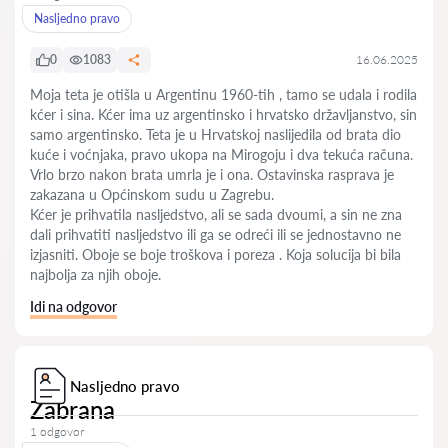
Nasljedno pravo
0
1083
16.06.2025
Moja teta je otišla u Argentinu 1960-tih , tamo se udala i rodila
kćer i sina. Kćer ima uz argentinsko i hrvatsko državljanstvo, sin
samo argentinsko. Teta je u Hrvatskoj naslijedila od brata dio
kuće i voćnjaka, pravo ukopa na Mirogoju i dva tekuća računa.
Vrlo brzo nakon brata umrla je i ona. Ostavinska rasprava je
zakazana u Općinskom sudu u Zagrebu.
Kćer je prihvatila nasljedstvo, ali se sada dvoumi, a sin ne zna
dali prihvatiti nasljedstvo ili ga se odreći ili se jednostavno ne
izjasniti. Oboje se boje troškova i poreza . Koja solucija bi bila
najbolja za njih oboje.
Idi na odgovor
Nasljedno pravo
Zabrana
1 odgovor