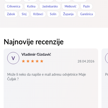
Crikvenica
Kutina
Jastrebarsko
Metković
Pazin
Zabok
Sinj
Križevci
Solin
Županja
Garešnica
Najnovije recenzije
Vladimir Gizdavić
V
28.04.2026
Može li neko da napiše e mail adresu odvjetnice Maje
P
Čuljak ?