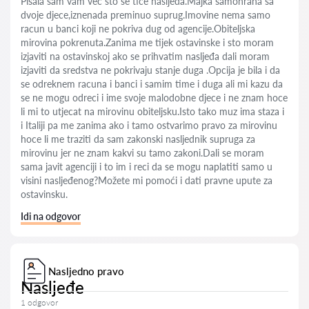
Pisala sam vam vec sto se tice nasljeđa.Majka samohrana sa
dvoje djece,iznenada preminuo suprug.Imovine nema samo
racun u banci koji ne pokriva dug od agencije.Obiteljska
mirovina pokrenuta.Zanima me tijek ostavinske i sto moram
izjaviti na ostavinskoj ako se prihvatim nasljeđa dali moram
izjaviti da sredstva ne pokrivaju stanje duga .Opcija je bila i da
se odreknem racuna i banci i samim time i duga ali mi kazu da
se ne mogu odreci i ime svoje malodobne djece i ne znam hoce
li mi to utjecat na mirovinu obiteljsku.Isto tako muz ima staza i
i Italiji pa me zanima ako i tamo ostvarimo pravo za mirovinu
hoce li me traziti da sam zakonski nasljednik supruga za
mirovinu jer ne znam kakvi su tamo zakoni.Dali se moram
sama javit agenciji i to im i reci da se mogu naplatiti samo u
visini nasljeđenog?Možete mi pomoći i dati pravne upute za
ostavinsku.
Idi na odgovor
Nasljedno pravo
Nasljeđe
1 odgovor