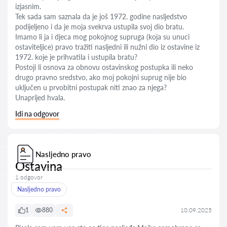
izjasnim.
Tek sada sam saznala da je još 1972. godine nasljedstvo
podijeljeno i da je moja svekrva ustupila svoj dio bratu.
Imamo li ja i djeca mog pokojnog supruga (koja su unuci
ostaviteljice) pravo tražiti nasljedni ili nužni dio iz ostavine iz
1972. koje je prihvatila i ustupila bratu?
Postoji li osnova za obnovu ostavinskog postupka ili neko
drugo pravno sredstvo, ako moj pokojni suprug nije bio
uključen u prvobitni postupak niti znao za njega?
Unaprijed hvala.
Idi na odgovor
Nasljedno pravo
Ostavina
1 odgovor
Nasljedno pravo
1
880
10.09.2025