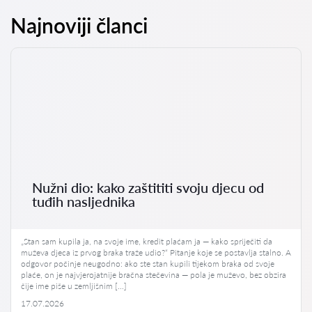
Najnoviji članci
Nužni dio: kako zaštititi svoju djecu od
tuđih nasljednika
„Stan sam kupila ja, na svoje ime, kredit plaćam ja — kako spriječiti da
muževa djeca iz prvog braka traže udio?“ Pitanje koje se postavlja stalno. A
odgovor počinje neugodno: ako ste stan kupili tijekom braka od svoje
plaće, on je najvjerojatnije bračna stečevina — pola je muževo, bez obzira
čije ime piše u zemljišnim […]
17.07.2026