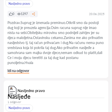
Nasljedno pravo
0
1297
20.06.2025
Pozdrav.Suprug je iznenada preminuo.Otkrili smo da postoji
dug koji je preuzela agencija.Osim racuna suprug nije imao
nista na sebi.Obiteljsku mirovinu smo podnijeli zahtjev jer su
djeca maloljetna.Ostavinsku cekamo.Zanima me ako prihvatim
nasljedstvo tj. taj račun prihvaćam i dug.Na računu nema puno
sredstava koja bi pokrila taj dug.Ako prihvatim nasljeđe a
samohrana sam majka dvoje djece,nemam odkud to platit,dali
Ce i moju djecu teretiti za taj dug kad postanu
punoljetna.Hvala
Idi na odgovor
Nasljedno pravo
Nasljeđe
1 odgovor
Nasljedno pravo