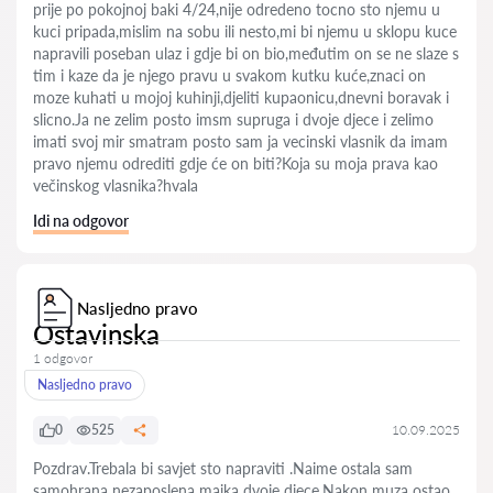
prije po pokojnoj baki 4/24,nije odredeno tocno sto njemu u
kuci pripada,mislim na sobu ili nesto,mi bi njemu u sklopu kuce
napravili poseban ulaz i gdje bi on bio,međutim on se ne slaze s
tim i kaze da je njego pravu u svakom kutku kuće,znaci on
moze kuhati u mojoj kuhinji,djeliti kupaonicu,dnevni boravak i
slicno.Ja ne zelim posto imsm supruga i dvoje djece i zelimo
imati svoj mir smatram posto sam ja vecinski vlasnik da imam
pravo njemu odrediti gdje će on biti?Koja su moja prava kao
večinskog vlasnika?hvala
Idi na odgovor
Nasljedno pravo
Ostavinska
1 odgovor
Nasljedno pravo
0
525
10.09.2025
Pozdrav.Trebala bi savjet sto napraviti .Naime ostala sam
samohrana nezaposlena majka dvoje djece.Nakon muza ostao