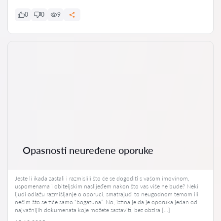
0
0
9
Opasnosti neuređene oporuke
Jeste li ikada zastali i razmislili što će se dogoditi s vašom imovinom,
uspomenama i obiteljskim naslijeđem nakon što vas više ne bude? Neki
ljudi odlažu razmišljanje o oporuci, smatrajući to neugodnom temom ili
nečim što se tiče samo “bogatuna”. No, istina je da je oporuka jedan od
najvažnijih dokumenata koje možete sastaviti, bez obzira […]