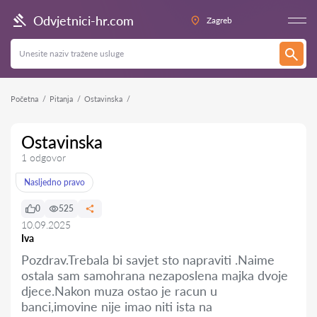
Odvjetnici-hr.com
Zagreb
Početna
Pitanja
Ostavinska
Ostavinska
1 odgovor
Nasljedno pravo
0
525
10.09.2025
Iva
Pozdrav.Trebala bi savjet sto napraviti .Naime
ostala sam samohrana nezaposlena majka dvoje
djece.Nakon muza ostao je racun u
banci,imovine nije imao niti ista na