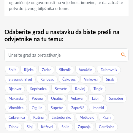
ograničenje odgovornosti na vrijednost imovine, te da zatražite
potvrdu javnog bilježnika o tome.
Odaberite grad u nastavku da biste prešli na
odvjetnike na tu temu:
Split
Rijeka
Zadar
Šibenik
Varaždin
Dubrovnik
Slavonski Brod
Karlovac
Čakovec
Vinkovci
Sisak
Bjelovar
Koprivnica
Sesvete
Rovinj
Trogir
Makarska
Požega
Opatija
Vukovar
Labin
Samobor
Virovitica
Ogulin
Supetar
Zaprešić
Imotski
Crikvenica
Kutina
Jastrebarsko
Metković
Pazin
Zabok
Sinj
Križevci
Solin
Županja
Garešnica