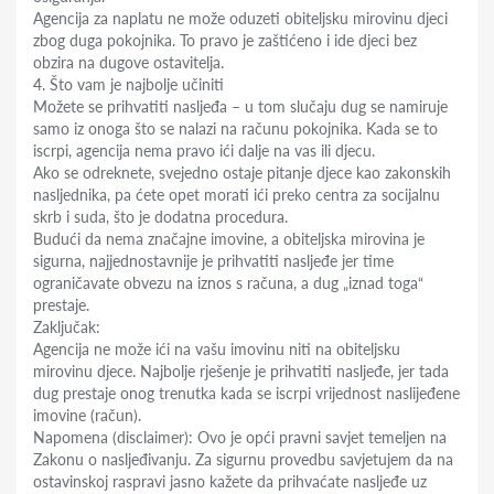
Agencija za naplatu ne može oduzeti obiteljsku mirovinu djeci
zbog duga pokojnika. To pravo je zaštićeno i ide djeci bez
obzira na dugove ostavitelja.
4. Što vam je najbolje učiniti
Možete se prihvatiti nasljeđa – u tom slučaju dug se namiruje
samo iz onoga što se nalazi na računu pokojnika. Kada se to
iscrpi, agencija nema pravo ići dalje na vas ili djecu.
Ako se odreknete, svejedno ostaje pitanje djece kao zakonskih
nasljednika, pa ćete opet morati ići preko centra za socijalnu
skrb i suda, što je dodatna procedura.
Budući da nema značajne imovine, a obiteljska mirovina je
sigurna, najjednostavnije je prihvatiti nasljeđe jer time
ograničavate obvezu na iznos s računa, a dug „iznad toga“
prestaje.
Zaključak:
Agencija ne može ići na vašu imovinu niti na obiteljsku
mirovinu djece. Najbolje rješenje je prihvatiti nasljeđe, jer tada
dug prestaje onog trenutka kada se iscrpi vrijednost naslijeđene
imovine (račun).
Napomena (disclaimer): Ovo je opći pravni savjet temeljen na
Zakonu o nasljeđivanju. Za sigurnu provedbu savjetujem da na
ostavinskoj raspravi jasno kažete da prihvaćate nasljeđe uz