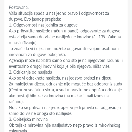
Poštovana,
Vaša situacija spada u nasljedno pravo i odgovornost za
dugove. Evo jasnog pregleda:
1. Odgovornost nasljednika za dugove
Ako prihvatite nasljeđe (račun u banci), odgovarate za dugove
ostavitelja samo do visine naslijeđene imovine (čl. 139. Zakona
o nasljeđivanju).
To znači da vi i djeca ne možete odgovarati svojom osobnom
imovinom za dugove pokojnika.
Agencija može naplatiti samo ono što je na njegovom računu ili
eventualno drugoj imovini koja je bila njegova, ništa više.
2. Odricanje od nasljeđa
Ako se vi odreknete nasljeđa, nasljedstvo prelazi na djecu.
Za maloljetnu djecu, odricanje nije moguće bez odobrenja suda
(Centra za socijalnu skrb), a sud u pravilu ne dopušta odricanje
ako postoji bilo kakva imovina (pa makar i mali iznos na
računu).
No, ako se prihvati nasljeđe, opet vrijedi pravilo da odgovaraju
samo do visine onoga što naslijede.
3. Obiteljska mirovina
Obiteljska mirovina nije nasljedstvo nego pravo iz mirovinskog
osiguranja.