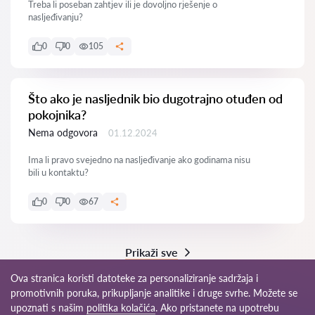
Treba li poseban zahtjev ili je dovoljno rješenje o
nasljeđivanju?
0
0
105
Što ako je nasljednik bio dugotrajno otuđen od
pokojnika?
Nema odgovora
01.12.2024
Ima li pravo svejedno na nasljeđivanje ako godinama nisu
bili u kontaktu?
0
0
67
Prikaži sve
Ova stranica koristi datoteke za personaliziranje sadržaja i
promotivnih poruka, prikupljanje analitike i druge svrhe. Možete se
upoznati s našim
politika kolačića
. Ako pristanete na upotrebu