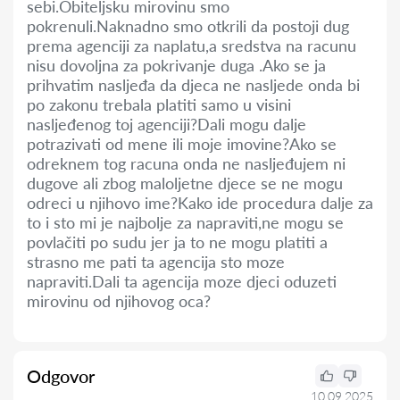
sebi.Obiteljsku mirovinu smo
pokrenuli.Naknadno smo otkrili da postoji dug
prema agenciji za naplatu,a sredstva na racunu
nisu dovoljna za pokrivanje duga .Ako se ja
prihvatim nasljeđa da djeca ne nasljede onda bi
po zakonu trebala platiti samo u visini
nasljeđenog toj agenciji?Dali mogu dalje
potrazivati od mene ili moje imovine?Ako se
odreknem tog racuna onda ne nasljeđujem ni
dugove ali zbog maloljetne djece se ne mogu
odreci u njihovo ime?Kako ide procedura dalje za
to i sto mi je najbolje za napraviti,ne mogu se
povlačiti po sudu jer ja to ne mogu platiti a
strasno me pati ta agencija sto moze
napraviti.Dali ta agencija moze djeci oduzeti
mirovinu od njihovog oca?
Odgovor
10.09.2025