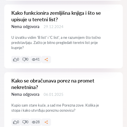
Kako funkcionira zemljišna knjiga i što se
upisuje u teretni list?
Nema odgovora
29.12.2024
U izvatku vidim 'B list' i 'C list', a ne razumijem što točno
predstavljaju. Zašto je bitno pregledati teretni list prije
kupnje?
0
0
41
Kako se obračunava porez na promet
nekretnina?
Nema odgovora
06.01.2025
Kupio sam stare kuće, a sad me Porezna zove. Kolika je
stopa i kako utvrđuju poreznu osnovicu?
0
0
28