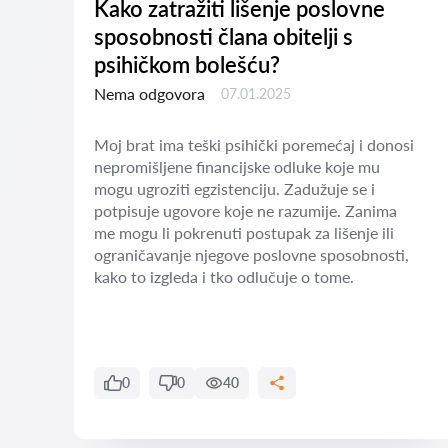
Kako zatražiti lišenje poslovne
sposobnosti člana obitelji s
psihičkom bolešću?
Nema odgovora
07.01.2025
Moj brat ima teški psihički poremećaj i donosi
nepromišljene financijske odluke koje mu
mogu ugroziti egzistenciju. Zadužuje se i
potpisuje ugovore koje ne razumije. Zanima
a
me mogu li pokrenuti postupak za lišenje ili
ograničavanje njegove poslovne sposobnosti,
kako to izgleda i tko odlučuje o tome.
i
0
0
40