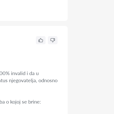
00% invalid i da u
atus njegovatelja, odnosno
a o kojoj se brine: