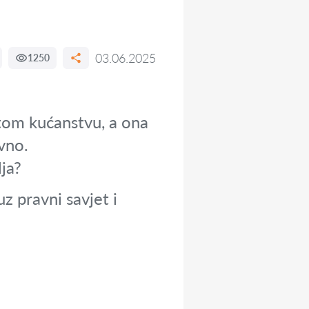
03.06.2025
1250
stom kućanstvu, a ona
vno.
ja?
z pravni savjet i