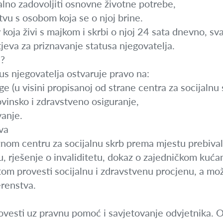
lno zadovoljiti osnovne životne potrebe,
tvu s osobom koja se o njoj brine.
 koja živi s majkom i skrbi o njoj 24 sata dnevno, s
jeva za priznavanje statusa njegovatelja.
a?
us njegovatelja ostvaruje pravo na:
e (u visini propisanoj od strane centra za socijalnu 
vinsko i zdravstveno osiguranje,
vanje.
va
om centru za socijalnu skrb prema mjestu prebivališ
 rješenje o invaliditetu, dokaz o zajedničkom kuća
m provesti socijalnu i zdravstvenu procjenu, a može
erenstva.
rovesti uz pravnu pomoć i savjetovanje odvjetnika.