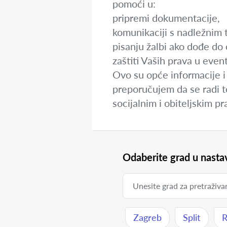
pomoći u:
pripremi dokumentacije,
komunikaciji s nadležnim t
pisanju žalbi ako dođe do 
zaštiti Vaših prava u ev
Ovo su opće informacije i 
preporučujem da se radi to
socijalnim i obiteljskim p
Odaberite grad u nastav
Zagreb
Split
R