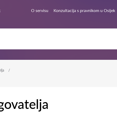
k
O servisu
Konzultacija s pravnikom u Osijek
lja
govatelja