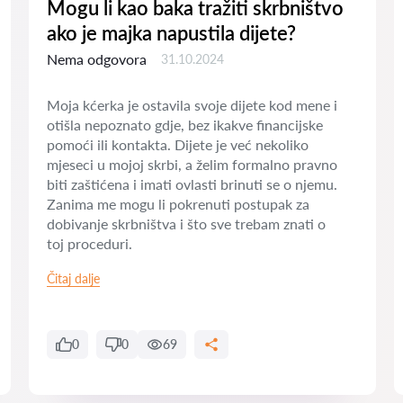
Mogu li kao baka tražiti skrbništvo
ako je majka napustila dijete?
Nema odgovora
31.10.2024
Moja kćerka je ostavila svoje dijete kod mene i
otišla nepoznato gdje, bez ikakve financijske
pomoći ili kontakta. Dijete je već nekoliko
mjeseci u mojoj skrbi, a želim formalno pravno
biti zaštićena i imati ovlasti brinuti se o njemu.
Zanima me mogu li pokrenuti postupak za
dobivanje skrbništva i što sve trebam znati o
toj proceduri.
Čitaj dalje
0
0
69