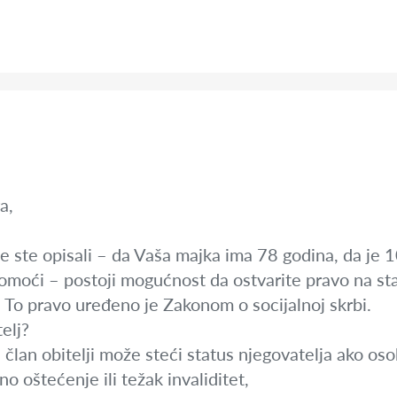
a,
e ste opisali – da Vaša majka ima 78 godina, da je 1
pomoći – postoji mogućnost da ostvarite pravo na st
i. To pravo uređeno je Zakonom o socijalnoj skrbi.
elj?
lan obitelji može steći status njegovatelja ako osob
 oštećenje ili težak invaliditet,