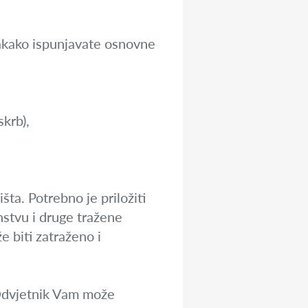
vakako ispunjavate osnovne
skrb),
ta. Potrebno je priložiti
nstvu i druge tražene
 biti zatraženo i
 Odvjetnik Vam može