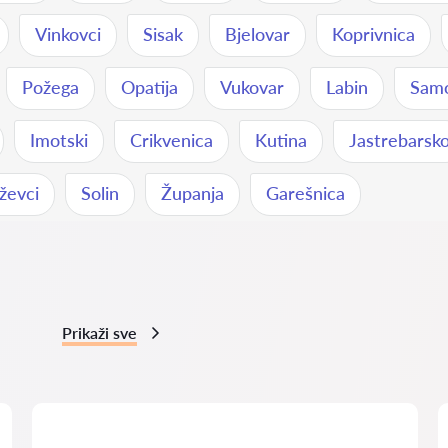
Vinkovci
Sisak
Bjelovar
Koprivnica
Požega
Opatija
Vukovar
Labin
Sam
Imotski
Crikvenica
Kutina
Jastrebarsk
ževci
Solin
Županja
Garešnica
Prikaži sve