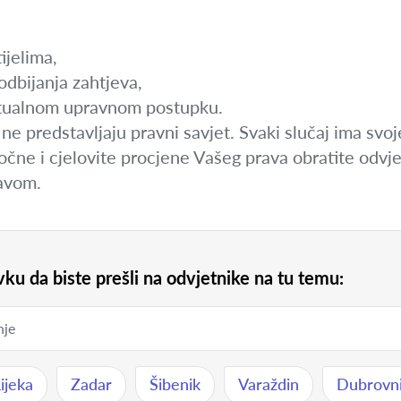
ijelima,
odbijanja zahtjeva,
entualnom upravnom postupku.
ne predstavljaju pravni savjet. Svaki slučaj ima svoj
čne i cjelovite procjene Vašeg prava obratite odvjet
ravom.
ku da biste prešli na odvjetnike na tu temu:
ijeka
Zadar
Šibenik
Varaždin
Dubrovn