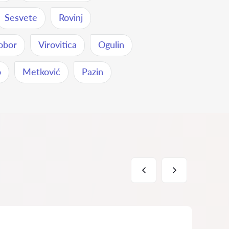
Sesvete
Rovinj
obor
Virovitica
Ogulin
o
Metković
Pazin