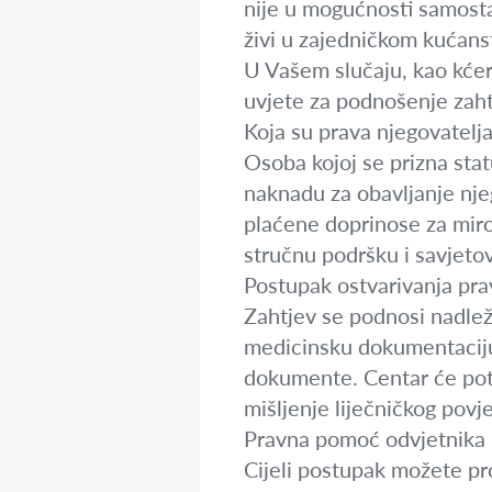
nije u mogućnosti samosta
živi u zajedničkom kućans
U Vašem slučaju, kao kćer
uvjete za podnošenje zaht
Koja su prava njegovatelj
Osoba kojoj se prizna stat
naknadu za obavljanje njeg
plaćene doprinose za miro
stručnu podršku i savjeto
Postupak ostvarivanja pra
Zahtjev se podnosi nadležn
medicinsku dokumentaciju,
dokumente. Centar će poto
mišljenje liječničkog povj
Pravna pomoć odvjetnika
Cijeli postupak možete p