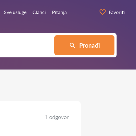
Sve usluge
Članci
Pitanja
Favoriti
Pronađi
1 odgovor