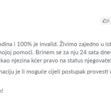
3
ina i 100% je invalid. Živimo zajedno u i
mojoj pomoći. Brinem se za nju 24 sata dne
kao njezina kćer pravo na status njegovatel
ciju je li moguće cijeli postupak provesti u
m!