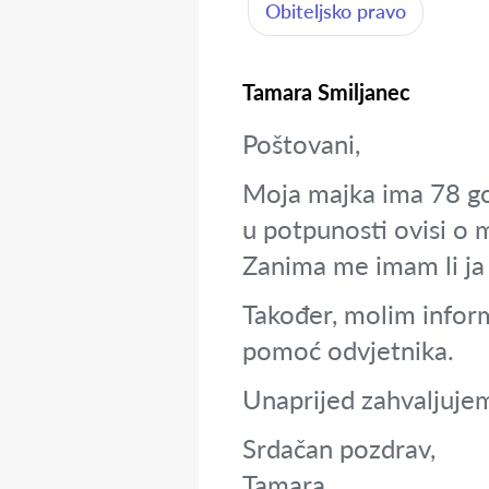
Obiteljsko pravo
Tamara Smiljanec
Poštovani,
Moja majka ima 78 god
u potpunosti ovisi o 
Zanima me imam li ja 
Također, molim informa
pomoć odvjetnika.
Unaprijed zahvaljuje
Srdačan pozdrav,
Tamara