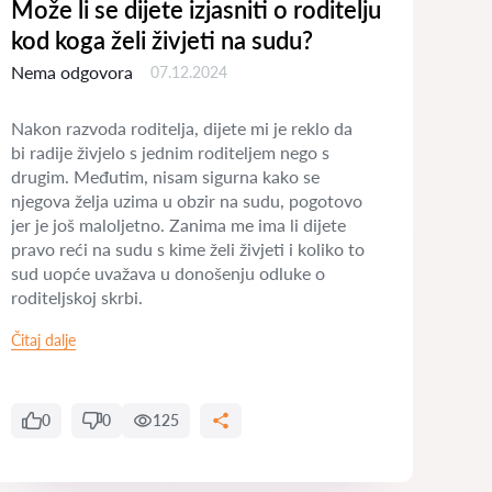
Može li se dijete izjasniti o roditelju
Kak
kod koga želi živjeti na sudu?
smo
Nema odgovora
Nem
07.12.2024
Nakon razvoda roditelja, dijete mi je reklo da
Tije
bi radije živjelo s jednim roditeljem nego s
kred
drugim. Međutim, nisam sigurna kako se
u Za
njegova želja uzima u obzir na sudu, pogotovo
razv
jer je još maloljetno. Zanima me ima li dijete
prav
pravo reći na sudu s kime želi živjeti i koliko to
što 
sud uopće uvažava u donošenju odluke o
su n
roditeljskoj skrbi.
dugo
Čitaj dalje
Čitaj
0
0
125