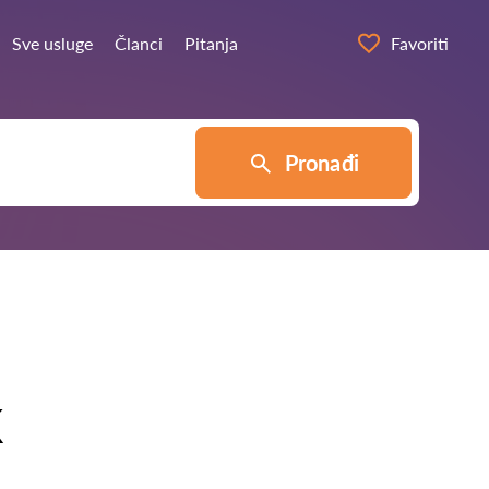
Sve usluge
Članci
Pitanja
Favoriti
Pronađi
k