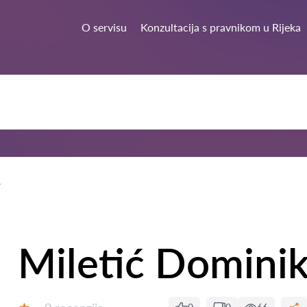
O servisu
Konzultacija s pravnikom u Rijeka
Miletić Domini
Recenzija: