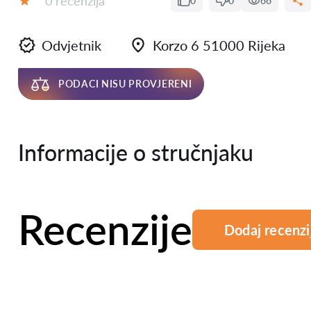
0 recenzija
0
0
66
Ocjena:
Odvjetnik
Korzo 6 51000 Rijeka
PODACI NISU PROVJERENI
Informacije o stručnjaku
Recenzije
Dodaj recenzi