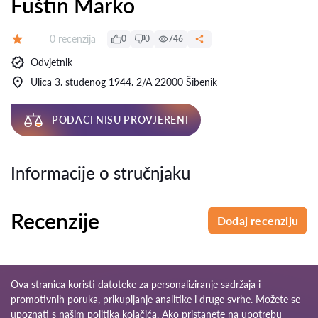
Fuštin Marko
Recenzija:
0 recenzija
0
0
746
Ocjena:
Odvjetnik
Ulica 3. studenog 1944. 2/A 22000 Šibenik
PODACI NISU PROVJERENI
Informacije o stručnjaku
Recenzije
Dodaj recenziju
Ova stranica koristi datoteke za personaliziranje sadržaja i
promotivnih poruka, prikupljanje analitike i druge svrhe. Možete se
upoznati s našim
politika kolačića
. Ako pristanete na upotrebu