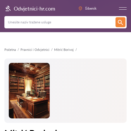
Natrag
Odvjetnici-hr.com
Šibenik
Početna
Pravnici i Odvjetnici
Mitrić Borivoj