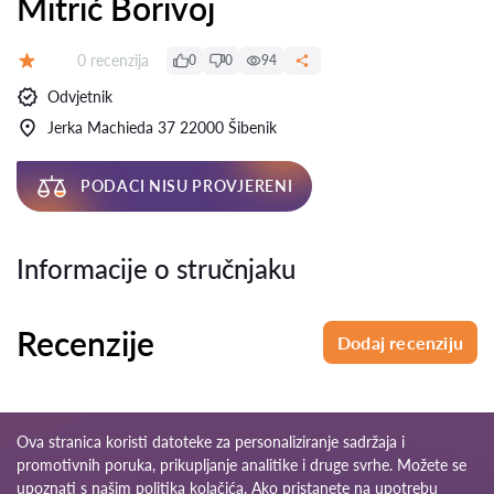
Mitrić Borivoj
Recenzija:
0 recenzija
0
0
94
Ocjena:
Odvjetnik
Jerka Machieda 37 22000 Šibenik
PODACI NISU PROVJERENI
Informacije o stručnjaku
Recenzije
Dodaj recenziju
Ova stranica koristi datoteke za personaliziranje sadržaja i
promotivnih poruka, prikupljanje analitike i druge svrhe. Možete se
upoznati s našim
politika kolačića
. Ako pristanete na upotrebu