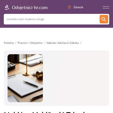
Natrag
Odvjetnici-hr.com
Šibenik
Početna
Pravnici i Odvjetnici
Nakićen Vukičević Zdenka