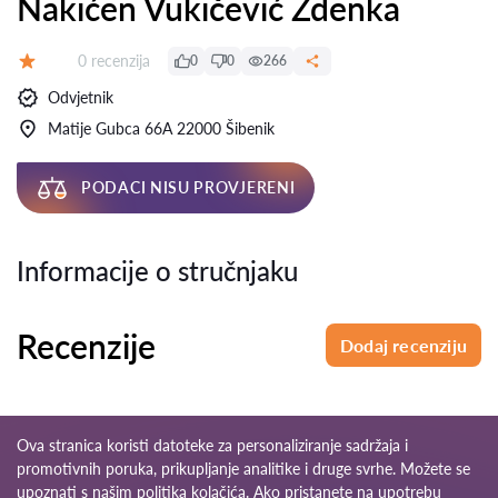
Nakićen Vukičević Zdenka
Recenzija:
0 recenzija
0
0
266
Ocjena:
Odvjetnik
Matije Gubca 66A 22000 Šibenik
PODACI NISU PROVJERENI
Informacije o stručnjaku
Recenzije
Dodaj recenziju
Ova stranica koristi datoteke za personaliziranje sadržaja i
promotivnih poruka, prikupljanje analitike i druge svrhe. Možete se
upoznati s našim
politika kolačića
. Ako pristanete na upotrebu