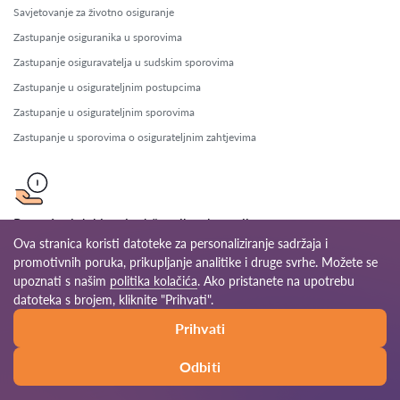
Savjetovanje za životno osiguranje
Zastupanje osiguranika u sporovima
Zastupanje osiguravatelja u sudskim sporovima
Zastupanje u osigurateljnim postupcima
Zastupanje u osigurateljnim sporovima
Zastupanje u sporovima o osigurateljnim zahtjevima
Pomoć pri dobivanju državnih subvencija
Ova stranica koristi datoteke za personaliziranje sadržaja i
Pravna pomoć za EU fondove
promotivnih poruka, prikupljanje analitike i druge svrhe. Možete se
Pravna pomoć za industrijske subvencije
upoznati s našim
politika kolačića
. Ako pristanete na upotrebu
datoteka s brojem, kliknite "Prihvati".
Pravna pomoć za subvencije u poljoprivredi
Savjetovanje za financijske poticaje
Prihvati
Savjetovanje za korištenje subvencija
Odbiti
Savjetovanje za povrat subvencija
Savjetovanje za prijave za subvencije