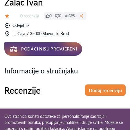
Žalac Ivan
Recenzija:
0 recenzija
0
0
395
Ocjena:
Odvjetnik
Lj. Gaja 7 35000 Slavonski Brod
PODACI NISU PROVJERENI
Informacije o stručnjaku
Recenzije
Dodaj recenziju
Ova stranica koristi datoteke za personaliziranje sadržaja i
promotivnih poruka, prikupljanje analitike i druge svrhe. Možete se
upoznati s našim
politika kolačića
. Ako pristanete na upotrebu