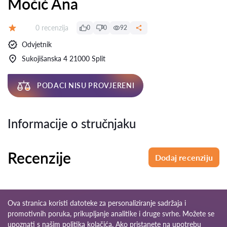
Močić Ana
Recenzija:
0 recenzija
0
0
92
Ocjena:
Odvjetnik
Sukojišanska 4 21000 Split
PODACI NISU PROVJERENI
Informacije o stručnjaku
Recenzije
Dodaj recenziju
Ova stranica koristi datoteke za personaliziranje sadržaja i
promotivnih poruka, prikupljanje analitike i druge svrhe. Možete se
upoznati s našim
politika kolačića
. Ako pristanete na upotrebu