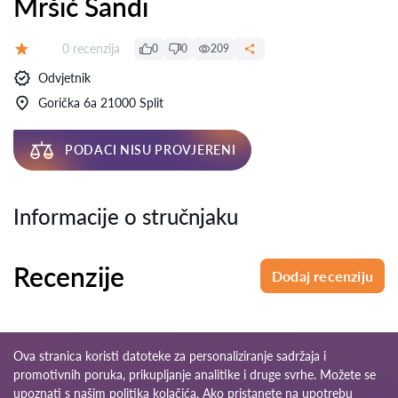
Mršić Sandi
Recenzija:
0 recenzija
0
0
209
Ocjena:
Odvjetnik
Gorička 6a 21000 Split
PODACI NISU PROVJERENI
Informacije o stručnjaku
Recenzije
Dodaj recenziju
Ova stranica koristi datoteke za personaliziranje sadržaja i
promotivnih poruka, prikupljanje analitike i druge svrhe. Možete se
upoznati s našim
politika kolačića
. Ako pristanete na upotrebu