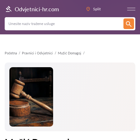
Natrag
Odvjetnici-hr.com
Split
Početna
Pravnici i Odvjetnici
Mužić Domagoj