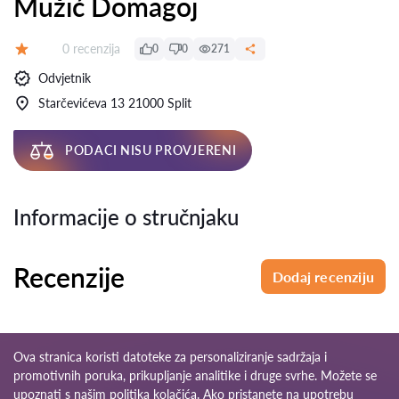
Mužić Domagoj
Recenzija:
0 recenzija
0
0
271
Ocjena:
Odvjetnik
Starčevićeva 13 21000 Split
PODACI NISU PROVJERENI
Informacije o stručnjaku
Recenzije
Dodaj recenziju
Ova stranica koristi datoteke za personaliziranje sadržaja i
promotivnih poruka, prikupljanje analitike i druge svrhe. Možete se
upoznati s našim
politika kolačića
. Ako pristanete na upotrebu