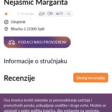
Nejašmić Margarita
Recenzija:
0 recenzija
0
0
73
Ocjena:
Odvjetnik
Bihaćka 2 21000 Split
PODACI NISU PROVJERENI
Informacije o stručnjaku
Recenzije
Dodaj recenziju
Ova stranica koristi datoteke za personaliziranje sadržaja i
promotivnih poruka, prikupljanje analitike i druge svrhe. Možete se
upoznati s našim
politika kolačića
. Ako pristanete na upotrebu