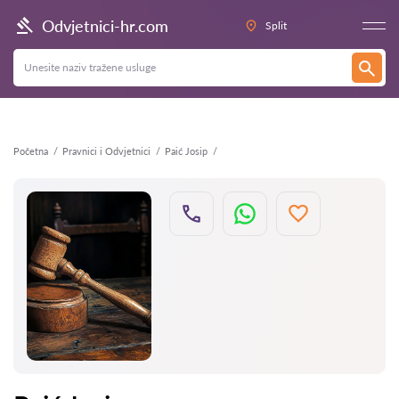
Natrag
Odvjetnici-hr.com
Split
Početna
Pravnici i Odvjetnici
Paić Josip