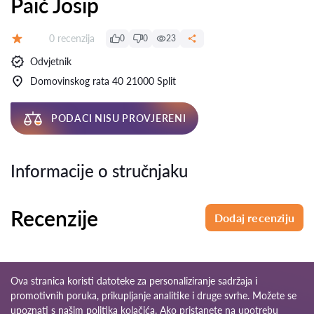
Paić Josip
Recenzija:
0 recenzija
0
0
23
Ocjena:
Odvjetnik
Domovinskog rata 40 21000 Split
PODACI NISU PROVJERENI
Informacije o stručnjaku
Recenzije
Dodaj recenziju
Ova stranica koristi datoteke za personaliziranje sadržaja i
promotivnih poruka, prikupljanje analitike i druge svrhe. Možete se
upoznati s našim
politika kolačića
. Ako pristanete na upotrebu