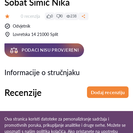
Šobat Šimić Nika
Recenzija:
0 recenzija
0
0
238
Ocjena:
Odvjetnik
Lovretska 14 21000 Split
PODACI NISU PROVJERENI
Informacije o stručnjaku
Recenzije
Dodaj recenziju
Ova stranica koristi datoteke za personaliziranje sadržaja i
promotivnih poruka, prikupljanje analitike i druge svrhe. Možete se
upoznati s našim
politika kolačića
. Ako pristanete na upotrebu