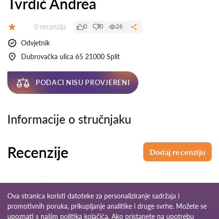
Tvrdić Andrea
Recenzija:
0 recenzija
0
0
26
Ocjena:
Odvjetnik
Dubrovačka ulica 65 21000 Split
PODACI NISU PROVJERENI
Informacije o stručnjaku
Recenzije
Dodaj recenziju
Ova stranica koristi datoteke za personaliziranje sadržaja i
promotivnih poruka, prikupljanje analitike i druge svrhe. Možete se
upoznati s našim
politika kolačića
. Ako pristanete na upotrebu