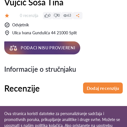
Vujčić Šoša Tina
Recenzija:
0 recenzija
0
0
63
Ocjena:
Odvjetnik
Ulica Ivana Gundulića 44 21000 Split
PODACI NISU PROVJERENI
Informacije o stručnjaku
Recenzije
Dodaj recenziju
Ova stranica koristi datoteke za personaliziranje sadržaja i
promotivnih poruka, prikupljanje analitike i druge svrhe. Možete se
upoznati s našim
politika kolačića
. Ako pristanete na upotrebu