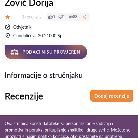
Zović Dorija
Recenzija:
0 recenzija
0
1
88
Ocjena:
Odvjetnik
Gundulićeva 20 21000 Split
PODACI NISU PROVJERENI
Informacije o stručnjaku
Recenzije
Dodaj recenziju
Ova stranica koristi datoteke za personaliziranje sadržaja i
promotivnih poruka, prikupljanje analitike i druge svrhe. Možete se
upoznati s našim
politika kolačića
. Ako pristanete na upotrebu