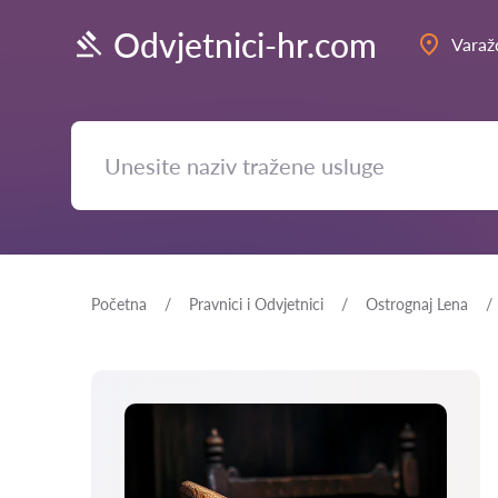
Odvjetnici-hr.com
Varaž
Početna
Pravnici i Odvjetnici
Ostrognaj Lena