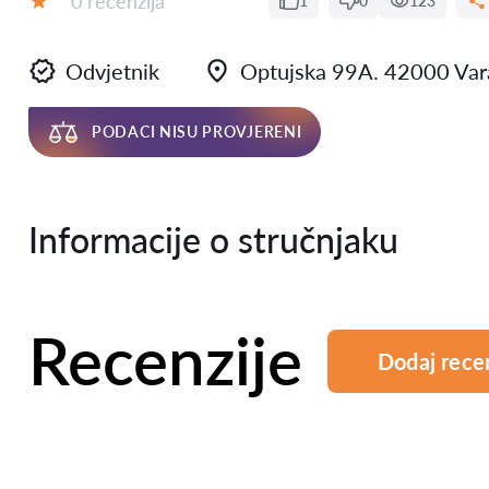
0 recenzija
1
0
123
Ocjena:
Odvjetnik
Optujska 99A. 42000 Var
PODACI NISU PROVJERENI
Informacije o stručnjaku
Recenzije
Dodaj rece