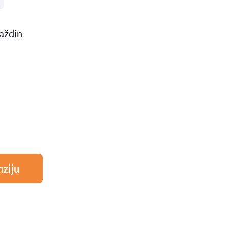
aždin
nziju