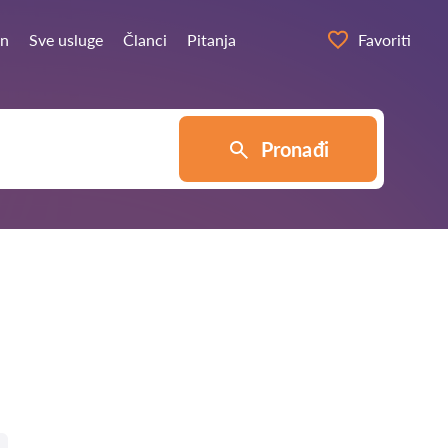
in
Sve usluge
Članci
Pitanja
Favoriti
Pronađi