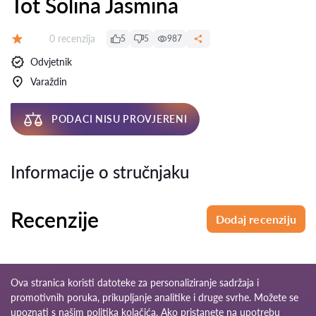
Tot Solina Jasmina
Recenzija:
0 recenzija
5
5
987
Ocjena:
Odvjetnik
Varaždin
PODACI NISU PROVJERENI
Informacije o stručnjaku
Recenzije
Dodaj recenziju
Ova stranica koristi datoteke za personaliziranje sadržaja i
promotivnih poruka, prikupljanje analitike i druge svrhe. Možete se
upoznati s našim
politika kolačića
. Ako pristanete na upotrebu