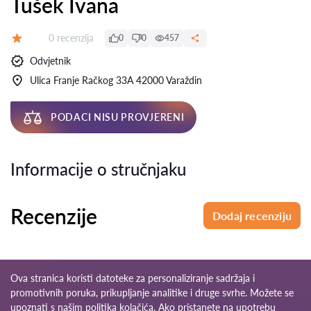
Tušek Ivana
Recenzija:
0 recenzija
0
0
457
Ocjena:
Odvjetnik
Ulica Franje Račkog 33A 42000 Varaždin
PODACI NISU PROVJERENI
Informacije o stručnjaku
Recenzije
Dodaj recenziju
Ova stranica koristi datoteke za personaliziranje sadržaja i
promotivnih poruka, prikupljanje analitike i druge svrhe. Možete se
upoznati s našim
politika kolačića
. Ako pristanete na upotrebu