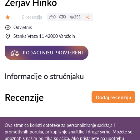
Žerjav Hinko
Recenzija:
0 recenzija
0
0
255
Ocjena:
Odvjetnik
Stanka Vraza 11 42000 Varaždin
PODACI NISU PROVJERENI
Informacije o stručnjaku
Recenzije
Dodaj recenziju
Ova stranica koristi datoteke za personaliziranje sadržaja i
promotivnih poruka, prikupljanje analitike i druge svrhe. Možete se
upoznati s našim
politika kolačića
. Ako pristanete na upotrebu