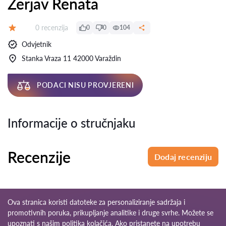
Žerjav Renata
Recenzija:
0 recenzija
0
0
104
Ocjena:
Odvjetnik
Stanka Vraza 11 42000 Varaždin
PODACI NISU PROVJERENI
Informacije o stručnjaku
Recenzije
Dodaj recenziju
Ova stranica koristi datoteke za personaliziranje sadržaja i
promotivnih poruka, prikupljanje analitike i druge svrhe. Možete se
upoznati s našim
politika kolačića
. Ako pristanete na upotrebu