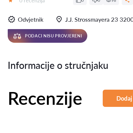
0 recenzija
0
0
98
Ocjena:
Odvjetnik
J.J. Strossmayera 23 320
PODACI NISU PROVJERENI
Informacije o stručnjaku
Recenzije
Dodaj 