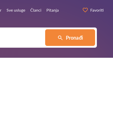
r
Sve usluge
Članci
Pitanja
Favoriti
Pronađi