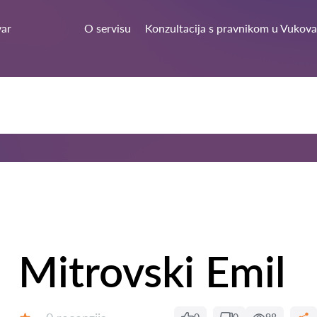
ar
O servisu
Konzultacija s pravnikom u Vukova
Mitrovski Emil
Recenzija: