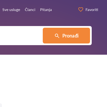
Sve usluge
Članci
Pitanja
Favoriti
Pronađi