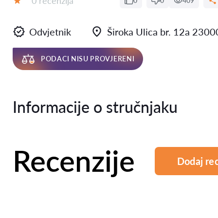
0 recenzija
0
0
409
Ocjena:
Odvjetnik
Široka Ulica br. 12a 2300
PODACI NISU PROVJERENI
Informacije o stručnjaku
Recenzije
Dodaj rec