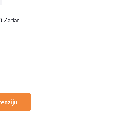
0 Zadar
enziju