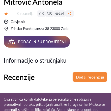
Mitrović Antonela
Recenzija:
0 recenzija
0
0
254
Ocjena:
Odvjetnik
Zrinsko-Frankopanska 38 23000 Zadar
PODACI NISU PROVJERENI
Informacije o stručnjaku
Recenzije
Dodaj recenziju
Ova stranica koristi datoteke za personaliziranje sadržaja i
promotivnih poruka, prikupljanje analitike i druge svrhe. Možete se
upoznati s našim
politika kolačića
. Ako pristanete na upotrebu