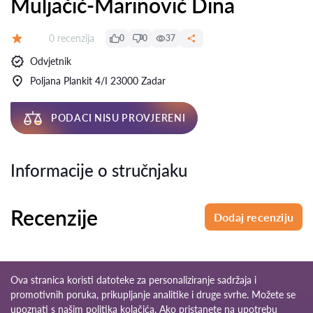
Muljačić-Marinović Dina
Recenzija:
0 recenzija
0
0
37
Ocjena:
Odvjetnik
Poljana Plankit 4/I 23000 Zadar
PODACI NISU PROVJERENI
Informacije o stručnjaku
Recenzije
Dodaj recenziju
Ova stranica koristi datoteke za personaliziranje sadržaja i
promotivnih poruka, prikupljanje analitike i druge svrhe. Možete se
upoznati s našim
politika kolačića
. Ako pristanete na upotrebu