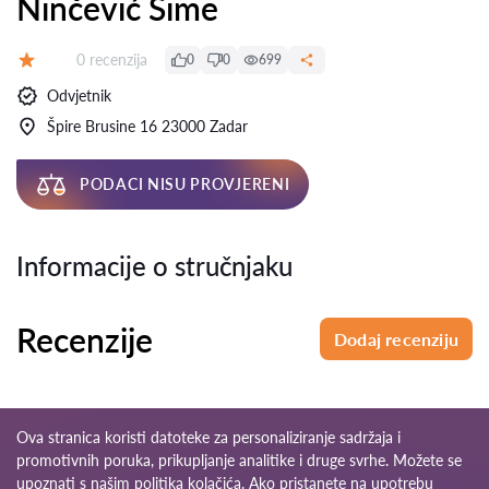
Ninčević Šime
Recenzija:
0 recenzija
0
0
699
Ocjena:
Odvjetnik
Špire Brusine 16 23000 Zadar
PODACI NISU PROVJERENI
Informacije o stručnjaku
Recenzije
Dodaj recenziju
Ova stranica koristi datoteke za personaliziranje sadržaja i
promotivnih poruka, prikupljanje analitike i druge svrhe. Možete se
upoznati s našim
politika kolačića
. Ako pristanete na upotrebu