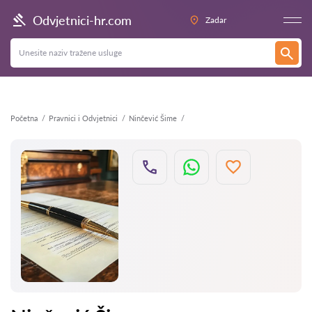
Natrag
Odvjetnici-hr.com
Zadar
Početna
Pravnici i Odvjetnici
Ninčević Šime