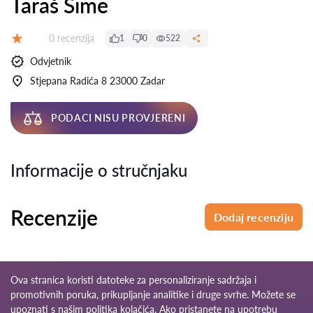
Taraš Šime
Recenzija:
0 recenzija
1
0
522
Ocjena:
Odvjetnik
Stjepana Radića 8 23000 Zadar
PODACI NISU PROVJERENI
Informacije o stručnjaku
Recenzije
Dodaj recenziju
Ova stranica koristi datoteke za personaliziranje sadržaja i
promotivnih poruka, prikupljanje analitike i druge svrhe. Možete se
upoznati s našim
politika kolačića
. Ako pristanete na upotrebu