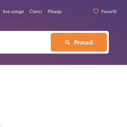
Sve usluge
Članci
Pitanja
Favoriti
Pronađi