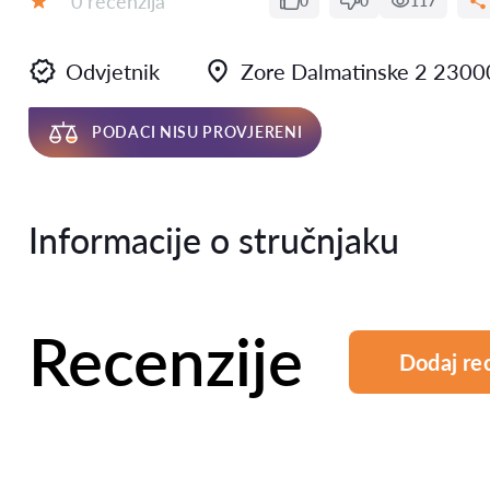
0 recenzija
0
0
117
Ocjena:
Odvjetnik
Zore Dalmatinske 2 2300
PODACI NISU PROVJERENI
Informacije o stručnjaku
Recenzije
Dodaj re