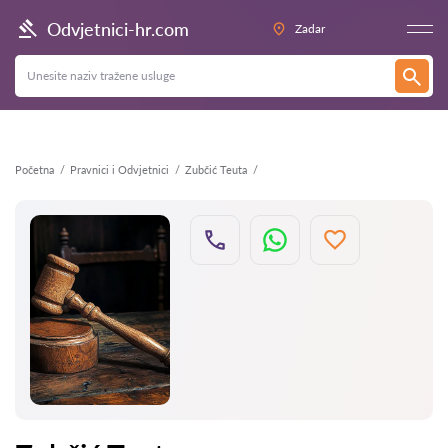
Natrag
Odvjetnici-hr.com
Zadar
Početna
Pravnici i Odvjetnici
Zubčić Teuta