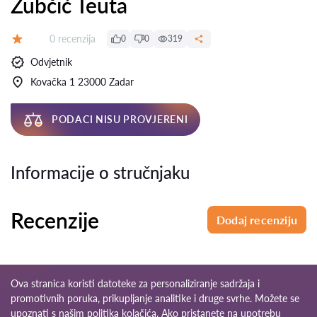
Zubčić Teuta
Recenzija:
0 recenzija
0
0
319
Ocjena:
Odvjetnik
Kovačka 1 23000 Zadar
PODACI NISU PROVJERENI
Informacije o stručnjaku
Recenzije
Dodaj recenziju
Ova stranica koristi datoteke za personaliziranje sadržaja i
promotivnih poruka, prikupljanje analitike i druge svrhe. Možete se
upoznati s našim
politika kolačića
. Ako pristanete na upotrebu