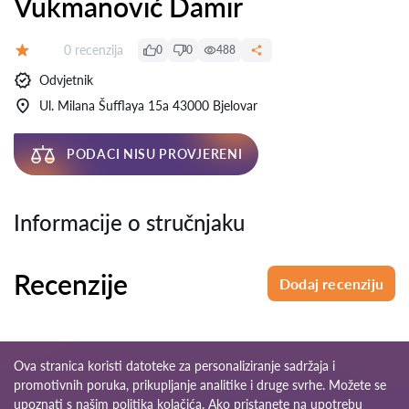
Vukmanović Damir
Recenzija:
0 recenzija
0
0
488
Ocjena:
Odvjetnik
Ul. Milana Šufflaya 15a 43000 Bjelovar
PODACI NISU PROVJERENI
Informacije o stručnjaku
Recenzije
Dodaj recenziju
Ova stranica koristi datoteke za personaliziranje sadržaja i
promotivnih poruka, prikupljanje analitike i druge svrhe. Možete se
upoznati s našim
politika kolačića
. Ako pristanete na upotrebu